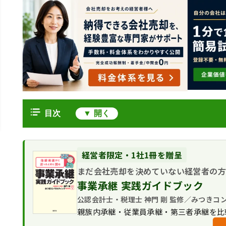
目次
TOB（株式公開買付）とは
TOB（株式公開買付）の目的
TOB手続が必須となる場合
経営者限定・1社1冊を贈呈
LBOとの違い
5％ルール
まだ会社売却を決めていない経営者の
TOB（株式公開買付）の種類
MBOとの違い
３分の１ルール（３０％ルール）
事業承継 実践ガイドブック
敵対的TOB（同意なき買収）
TOB（株式公開買付）のメリット・デメリ
友好的TOB
公認会計士・税理士 神門 剛 監修／みつきコ
TOB（株式公開買付）の手続・進め方
親族内承継・従業員承継・第三者承継を比
TOBの事例：永谷園がMBOで上場廃止（20