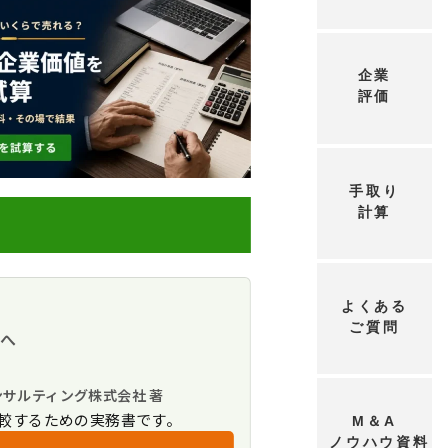
企業
評価
手取り
計算
よくある
ご質問
方へ
ット
ンサルティング株式会社 著
較するための実務書です。
M＆A
24年6月公表）
ノウハウ資料