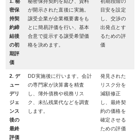
1. 秘
秘密保持契約を結び、資料
初期段階の
密保
が開示された直後に実施。
目安を設定
持契
譲受企業が企業概要書をも
し、交渉の
約締
とに簡易評価を行い、基本
出発点とす
結後
合意で提示する譲受希望価
るための評
の初
格を決めます。
価
期評
価
2. デ
DD実施後に行います。会計
発見された
ュー
の専門家が決算書を精査
リスク分を
デリ
し、簿外債務や税務リス
減額修正
ジェ
ク、未払残業代などを調査
し、最終契
ンス
します。
約の価格を
後の
確定させる
最終
ための評価
評価