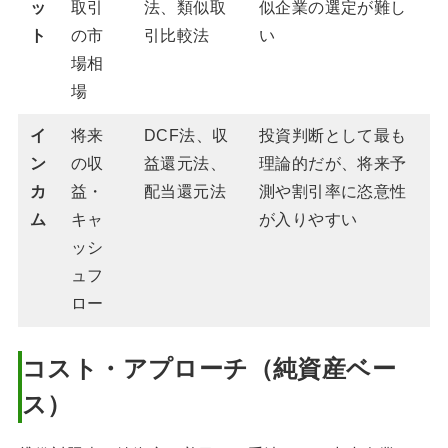
ッ
取引
法、類似取
似企業の選定が難し
ト
の市
引比較法
い
場相
場
イ
将来
DCF法、収
投資判断として最も
ン
の収
益還元法、
理論的だが、将来予
カ
益・
配当還元法
測や割引率に恣意性
ム
キャ
が入りやすい
ッシ
ュフ
ロー
コスト・アプローチ（純資産ベー
ス）