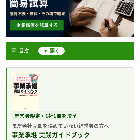
目次
企業価値評価（バリュエーション）
とは
M&A以外でも使わ
企業価値・事業価値・株式価値の関
れる一般概念
係と計算式
中小企業M&Aでは
3つの価値の構造
企業価値評価（バリュエーション）
「交渉の土台」になる
価値の種類と定義
の3つの方法
経営者限定・1社1冊を贈呈
コスト・アプロー
中小企業M&Aで実際に使われる算定
まだ会社売却を決めていない経営者の方へ
チ（純資産ベース）
モデル
事業承継 実践ガイドブック
マーケット・アプ
年倍法（年買法）
M&Aプロセスにおける評価のタイミ