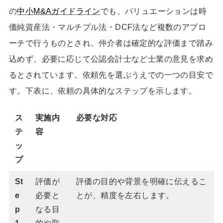
の
中小M&Aガイドライン
でも、バリュエーションは時
価純資産法・マルチプル法・DCF法など複数のアプロ
ーチで行うものとされ、仲介者は確定的な評価まで踏み
込めず、必要に応じて公認会計士など士業の意見を求め
るとされています。依頼先を選ぶうえでの一つの目安で
す。下表に、依頼の具体的なステップを示します。
ス
実施内
必要な対応
テ
容
ッ
プ
St
評価が
評価の目的や背景を明確に伝えるこ
e
必要と
とが、精度を左右します。
p
なる目