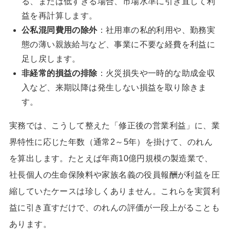
る、または低すぎる場合、市場水準に引き直して利
益を再計算します。
公私混同費用の除外
：社用車の私的利用や、勤務実
態の薄い親族給与など、事業に不要な経費を利益に
足し戻します。
非経常的損益の排除
：火災損失や一時的な助成金収
入など、来期以降は発生しない損益を取り除きま
す。
実務では、こうして整えた「修正後の営業利益」に、業
界特性に応じた年数（通常2～5年）を掛けて、のれん
を算出します。たとえば年商10億円規模の製造業で、
社長個人の生命保険料や家族名義の役員報酬が利益を圧
縮していたケースは珍しくありません。これらを実質利
益に引き直すだけで、のれんの評価が一段上がることも
あります。