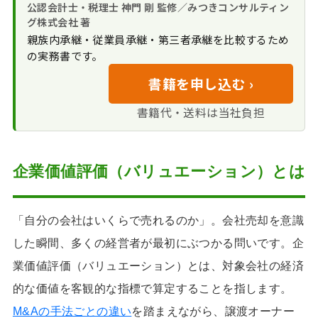
ローチ（市場価格・類
公認会計士・税理士 神門 剛 監修／みつきコンサルティン
｜時価純資産 ＋ のれ
ング
似比較）
グ株式会社 著
ん
プロセスの流れと
親族内承継・従業員承継・第三者承継を比較するため
デューデリジェンスと企業価値評価
インカム・アプロ
専門家による「実
評価の関係
の実務書です。
の関係
ーチ（将来キャッシュ
質利益」の修正ポイン
企業価値評価の依
フロー重視）
DD結果が評価額を
ト
書籍を申し込む ›
譲渡オーナーが企業価値を最大化す
頼手順と流れ
下げるケース
る戦略
書籍代・送料は当社負担
事業計画の妥当性
企業価値評価（バリュエーション）
検証
に関するFAQ
企業価値評価のまとめ｜納得感ある
企業価値評価（バリュエーション）とは
M&Aへの第一歩
「自分の会社はいくらで売れるのか」。会社売却を意識
した瞬間、多くの経営者が最初にぶつかる問いです。企
業価値評価（バリュエーション）とは、対象会社の経済
的な価値を客観的な指標で算定することを指します。
M&Aの手法ごとの違い
を踏まえながら、譲渡オーナー