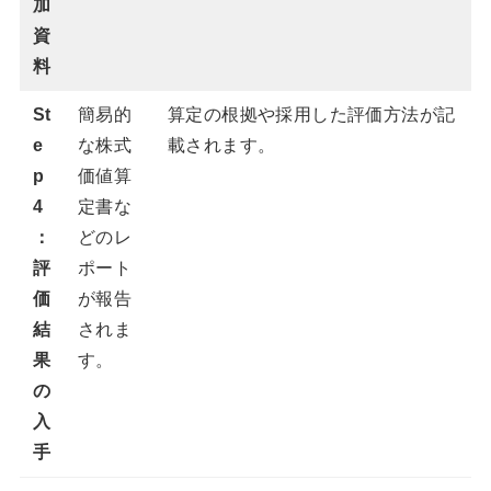
加
資
料
St
簡易的
算定の根拠や採用した評価方法が記
e
な株式
載されます。
p
価値算
4
定書な
：
どのレ
評
ポート
価
が報告
結
されま
果
す。
の
入
手