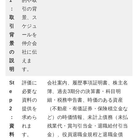
1
的や取
：
引の背
取
景、ス
引
ケジュ
背
ールを
景
仲介会
の
社に伝
説
えま
明
す。
St
評価に
会社案内、履歴事項証明書、株主名
e
必要な
簿、過去3期分の決算書・科目明
p
資料の
細・税務申告書、時価のある資産
2
提供を
（不動産・有価証券・保険積立金な
：
求めら
ど）の時価情報、未計上債務（未払
資
れま
残業代・賞与引当金・退職給付引当
料
す。
金）、役員退職金規程と退職金債