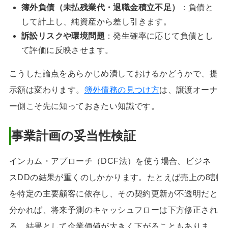
簿外負債（未払残業代・退職金積立不足）
：負債と
して計上し、純資産から差し引きます。
訴訟リスクや環境問題
：発生確率に応じて負債とし
て評価に反映させます。
こうした論点をあらかじめ潰しておけるかどうかで、提
示額は変わります。
簿外債務の見つけ方
は、譲渡オーナ
ー側こそ先に知っておきたい知識です。
事業計画の妥当性検証
インカム・アプローチ（DCF法）を使う場合、ビジネ
スDDの結果が重くのしかかります。たとえば売上の8割
を特定の主要顧客に依存し、その契約更新が不透明だと
分かれば、将来予測のキャッシュフローは下方修正され
る。結果として企業価値が大きく下がることもありま