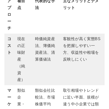
ア
着目
代表的な手
主なメリットとデメ
プ
点
法
リット
ロ
ー
チ
コ
現在
時価純資産
客観性が高く実態BS
ス
の正
法、簿価純
を把握しやすい一
ト
味財
資産法、清
方、収益性や相場を
産
算価値法
反映しにくい
（純
資
産）
マ
類似
類似会社比
取引相場やトレンド
ー
企
較法、市場
に近い半面、規模が
ケ
業・
株価平均
違う中小企業では類