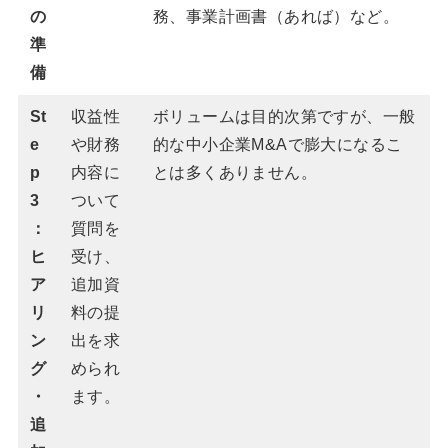
の
務、事業計画書（あれば）など。
準
備
St
収益性
ボリュームは目的次第ですが、一般
e
や財務
的な中小企業M&Aで膨大になるこ
p
内容に
とは多くありません。
3
ついて
：
質問を
ヒ
受け、
ア
追加資
リ
料の提
ン
出を求
グ
められ
・
ます。
追