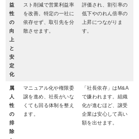
益
スト削減で営業利益率
評価され、割引率の
性
を改善。特定の一社に
低下やのれん倍率の
の
依存せず、取引先を分
上昇につながりま
向
散させます。
す。
上
と
安
定
化
属
マニュアル化や権限委
「社長依存」はM&A
人
譲を進め、社長がいな
で嫌われます。組織
性
くても回る体制を整え
化が進むほど、譲受
の
ます。
企業は安心して高い
排
額を出せます。
除