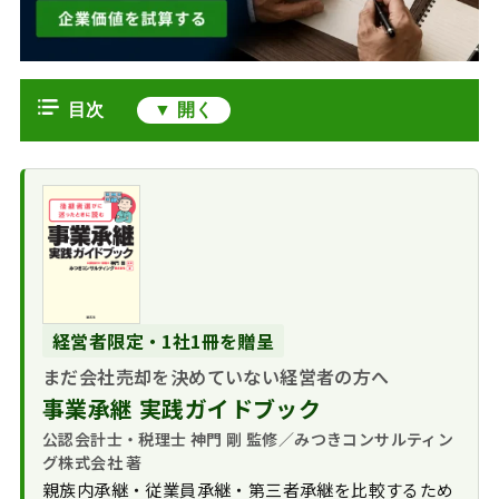
目次
株式譲渡自由の原則とは
株式譲渡の自由を
「株式譲渡自由の原則」の例外であ
規定する条文
る譲渡制限
「株式譲渡自由の
自社の定款で株式
M&Aでの非公開会社株式の評価方法
原則」の意義
譲渡を制限することが
参考：株式に関するその他の原則
株式譲渡が自由で
多い
株主有限責任の原
あることの懸念
株式譲渡自由の原則のまとめ
経営者限定・1社1冊を贈呈
非公開会社と公開
則
会社
まだ会社売却を決めていない経営者の方へ
株主平等の原則
譲渡制限株式であ
事業承継 実践ガイドブック
っても売買当事者間で
公認会計士・税理士 神門 剛 監修／みつきコンサルティン
は常に有効
グ株式会社 著
株式の相続・贈
親族内承継・従業員承継・第三者承継を比較するため