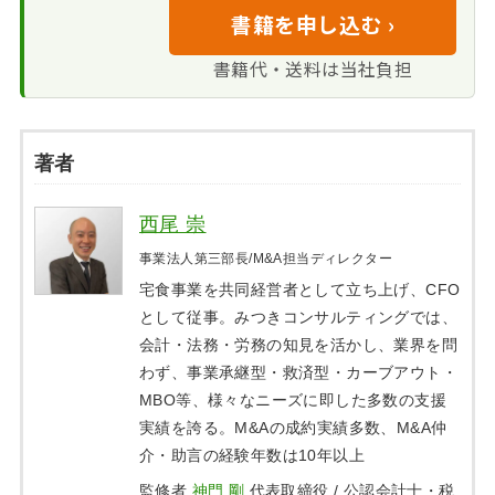
書籍を申し込む ›
書籍代・送料は当社負担
著者
西尾 崇
事業法人第三部長/M&A担当ディレクター
宅食事業を共同経営者として立ち上げ、CFO
として従事。みつきコンサルティングでは、
会計・法務・労務の知見を活かし、業界を問
わず、事業承継型・救済型・カーブアウト・
MBO等、様々なニーズに即した多数の支援
実績を誇る。M&Aの成約実績多数、M&A仲
介・助言の経験年数は10年以上
監修者
神門 剛
代表取締役 / 公認会計士・税