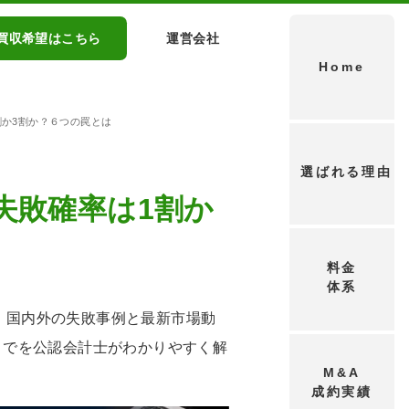
買収希望はこちら
運営会社
Home
割か3割か？６つの罠とは
選ばれる理由
失敗確率は1割か
料金
体系
、国内外の失敗事例と最新市場動
までを公認会計士がわかりやすく解
M&A
成約実績