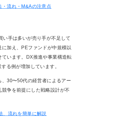
・流れ・M&Aの注意点
買い手は多いが売り手が不足して
社に加え、PEファンドが中規模以
せています。DX推進や事業構造転
収する例が増加しています。
、30〜50代の経営者によるアー
札競争を前提にした戦略設計が不
法、流れを簡単に解説