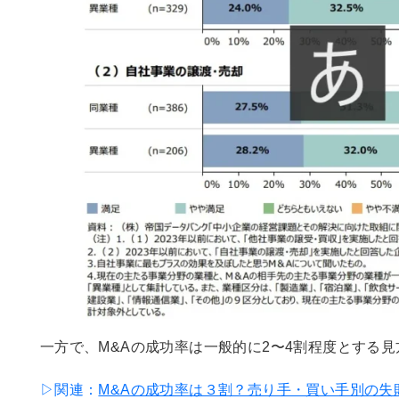
一方で、M&Aの成功率は一般的に2〜4割程度とする
▷関連：
M&Aの成功率は３割？売り手・買い手別の失