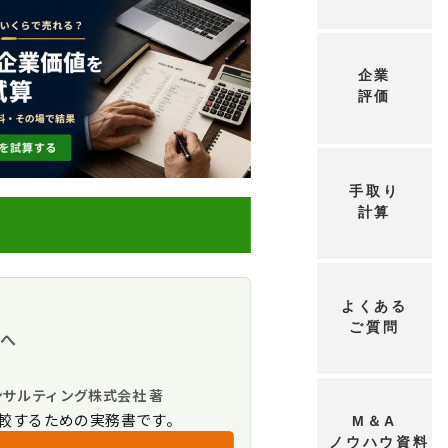
企業
評価
手取り
計算
よくある
ご質問
方へ
スト
債と粉飾の罠
落とし穴
ンサルティング株式会社 著
較するための実務書です。
M＆A
ップ
ノウハウ資料