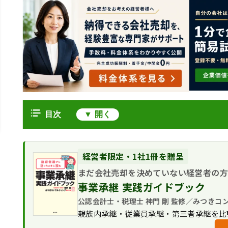
目次
M&Aが失敗する確率は１割強？
買収「失敗」の判断基準
企業買収が失敗に陥る６つの罠
経営者限定・1社1冊を贈呈
M&A市場を取り巻く最新環境
目的が不明確──戦略的欠如
まだ会社売却を決めていない経営者の
買収失敗を回避するための初動チェックリ
デューデリジェンス不足──隠れ負
事業承継 実践ガイドブック
買収の失敗事例に学ぶ
企業価値の過大評価──高値掴みの
公認会計士・税理士 神門 剛 監修／みつきコ
４つの公表案件
進行段階別に押さえる失敗しないポイント
PMI計画の不備──統合疲れの連鎖
親族内承継・従業員承継・第三者承継を比
中小企業における買収失敗の現場
よくある質問｜買収の失敗に関するFAQ
のれん代減損──会計と税務のギャ