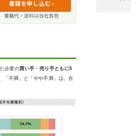
書籍を申し込む ›
し穴
クの顕在化
書籍代・送料は当社負担
？
した企業の
買い手・売り手ともに5
、「不満」と「やや不満」は、合