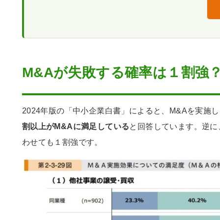
参考：売り手が直面する３つの落と
企業イメージの毀損──非財務リス
失敗しない買収のまとめ
M&Aが失敗する確率は１割強
2024年版の「中小企業白書」によると、M&Aを実施
割以上がM&Aに満足している
と回答しています。逆に
わせても１割強です。