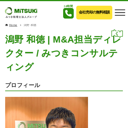
24時間
会社売却の無料相談
Home
潟野 和徳
潟野 和徳 | M&A担当ディレ
クター / みつきコンサルテ
ィング
プロフィール