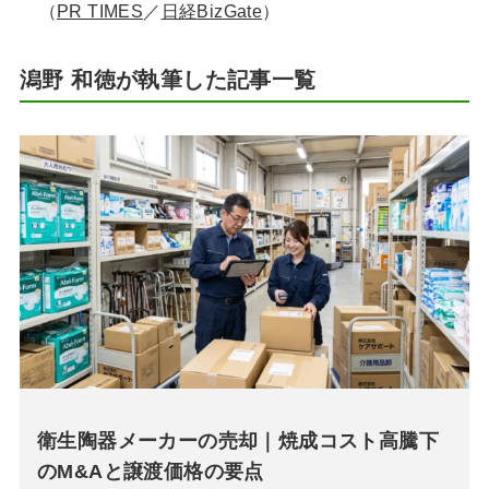
（
PR TIMES
／
日経BizGate
）
潟野 和徳が執筆した記事一覧
衛生陶器メーカーの売却｜焼成コスト高騰下
のM&Aと譲渡価格の要点