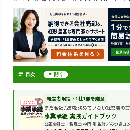
目次
M&Aのメリットとデメリットの全体像
M&Aの当事者（売り手・買い手）別のメリ
経営者限定・1社1冊を贈呈
譲渡オーナー（売り手）
その他の利害関係者（社員・取引先・地域
まだ会社売却を決めていない経営者の
譲受企業（買い手）
従業員
事業承継 実践ガイドブック
M&A手法別のメリット・デメリット
顧客・取引先
公認会計士・税理士 神門 剛 監修／みつきコ
株式譲渡
M&Aのメリット・デメリットのまとめ
地域社会