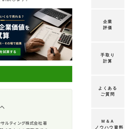
企業
評価
手取り
計算
よくある
ご質問
ット・デメリット
）への影響
方へ
M＆A
ンサルティング株式会社 著
ノウハウ資料