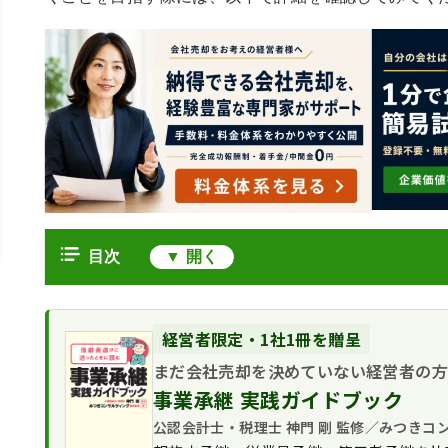
目次
M&A業界の仕事内容
仲介/FA業務
就職のための必要スキル
経営者限定・1社1冊を贈呈
FAS業務
M&Aに関する深い知識
まだ会社売却を決めていない経営者の
就職のための準備
M&Aにおける計画の立案や戦略の
状況に合わせられる柔軟な営業力
事業承継 実践ガイドブック
M&Aに関する本などから情報収集を
M&A業界に向いている人の特徴
英語力が必要なケースは殆どない
実際にM&A業界で働く人の話を聞く
公認会計士・税理士 神門 剛 監修／みつきコ
働きながらキャリアアップを目指し
就職する際の心構え