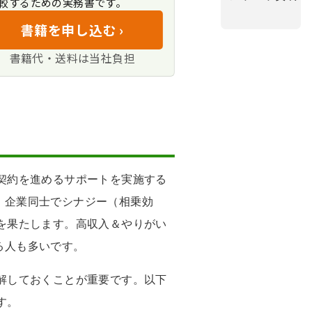
較するための実務書です。
イントをまとめる
じる人
れる
書籍を申し込む ›
ティング」
る
書籍代・送料は当社負担
契約を進めるサポートを実施する
、企業同士でシナジー（相乗効
を果たします。高収入＆やりがい
る人も多いです。
解しておくことが重要です。以下
す。