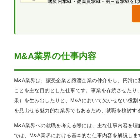
親族内承継・従業員承継・第三者承継を比
M&Aの業務に活かせるアピールポ
規模感の大きな仕事にやりがいを感
M&A業界では体力と精神力が求めら
今後の業界動向・将来性
M&A関連資格の取得も目指す
後継者不足の問題が深刻化している
M&A業界を目指すのなら「みつきコンサル
M&Aが企業のグローバル化につなが
M&A業界への就職のまとめ
M&Aの件数は増加傾向にある
M&A業界の仕事内容
M&A業界は、譲受企業と譲渡企業の仲介をし、円滑に
ことを主な目的とした仕事です。事業を存続させたり
果）を生み出したりと、M&Aにおいて欠かせない役割
を見出せる魅力的な業界でもあるため、就職を検討す
M&A業界への就職を考える際には、主な仕事内容を理
では、M&A業界における基本的な仕事内容を解説しま