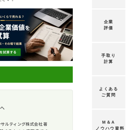
企業
評価
手取り
計算
よくある
ご質問
方へ
意思決定の支援業務
する
M＆A
ンサルティング株式会社 著
たい人
ノウハウ資料