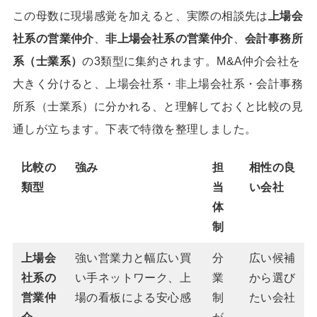
この母数に現場感覚を加えると、実際の相談先は
上場会
社系の営業仲介
、
非上場会社系の営業仲介
、
会計事務所
系（士業系）
の3類型に集約されます。M&A仲介会社を
大きく分けると、上場会社系・非上場会社系・会計事務
所系（士業系）に分かれる、と理解しておくと比較の見
通しが立ちます。下表で特徴を整理しました。
比較の
強み
担
相性の良
類型
当
い会社
体
制
上場会
強い営業力と幅広い買
分
広い候補
社系の
い手ネットワーク、上
業
から選び
営業仲
場の看板による安心感
制
たい会社