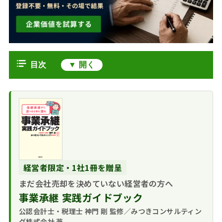
目次
M&A仲介会社を比較する前に押さえ
る役割
仲介とFAは比較軸
M&A仲介会社の3つの類型で比較す
が違う
る
上場会社系の営業
M&A仲介会社を比較する6つのポイ
仲介の特徴
ント
経営者限定・1社1冊を贈呈
非上場会社系の営
手数料体系と最低
会社売却を検討するオーナーが比較
業仲介の特徴
まだ会社売却を決めていない経営者の方へ
報酬
を始める手順
会計事務所系（士
事業承継 実践ガイドブック
自社の規模・業
売り手のM&A仲介会社の比較に関す
業系）の特徴
種・地域の実績
公認会計士・税理士 神門 剛 監修／みつきコンサルティン
るFAQ
グ株式会社 著
サポート体制と担