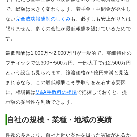
で、総額は大きく変わります。着手金・中間金が発生し
ない
完全成功報酬制のしくみ
も、必ずしも安上がりとは
限りません。多くの会社が最低報酬を設けているためで
す。
最低報酬は1,000万〜2,000万円が一般的で、零細特化の
ブティックでは300〜500万円、一部大手では2,500万円
という設定も見られます。譲渡価格が5億円未満と見込
まれるなら、この最低報酬こそ手取りを左右する要因
に。相場観は
M&A手数料の相場
で把握しておくと、提
示額の妥当性を判断できます。
自社の規模・業種・地域の実績
件数の多さより、自社と近い案件を扱った実績があるか