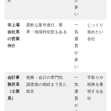
介
が
多
い
非上場
柔軟な案件進行、業
一
じっくり
会社系
界・地域特化型もある
気
進めたい
の営業
通
会社
仲介
貫
が
多
い
会計事
税務・会計の専門性、
一
手取りや
務所系
譲渡後の相続まで見た
気
税務を重
（士業
助言
通
視する会
系）
貫
社
が