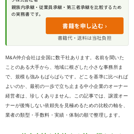
M&A仲介会社の比較で失敗しないた
親族内承継・従業員承継・第三者承継を比較するため
当者の質
めの要点
の実務書です。
利益相反への向き
合い方
書籍を申し込む ›
トラブルを避ける
書籍代・送料は当社負担
ための確認
登録制度とガイド
ライン遵守
M&A仲介会社は全国に数千社あります。名前を聞いた
比較段階で使える
ことのある大手から、地域に根ざした小さな事務所ま
チェックリスト
で、規模も強みもばらばらです。どこを基準に比べれば
よいのか、最初の一歩で立ち止まる中小企業のオーナー
経営者は、珍しくありません。この記事では、譲渡オー
ナーが後悔しない依頼先を見極めるための比較の軸を、
業者の類型・手数料・実績・体制の順で整理します。