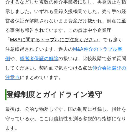
介するなどした複数の仲介事業者に対し、再発防止を指
示しました。いずれも登録支援機関でした。売り手の経
営者保証が解除されないまま資産だけ抜かれ、倒産に至
る事例も報告されています。この点は中小企業庁
「
M&Aに関するトラブルにご注意ください
」でも強く
注意喚起されています。過去の
M&A仲介のトラブル事
例
や、
経営者保証の解除
の扱いは、比較段階で必ず質問
してください。契約面で気をつける点は
仲介会社選びの
注意点
にまとめています。
登録制度とガイドライン遵守
最後は、公的な物差しです。国の制度に登録し、指針を
守っているか。ここは信頼性を測る客観的な指標になり
ます。