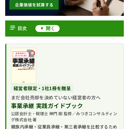
目次
人手不足が企業にもたらす影響
人手不足解消に向けた対策
一般的な人材不足
中小企業こそM&Aを検討すべき理由
対策
採用力の弱さを
みつきコンサルティングがM&A仲介
M&Aが人手不足の
M&Aで補う
した人手不足の解消事例
解決策となる理由
後継者不在問題と
70歳超の高齢化問
日本の人手不足はなぜ深刻化してい
経営者限定・1社1冊を贈呈
M&Aで人手不足を
M&Aによる承継
題を大手食品企業と人
るのか
解消する際の注意点
まだ会社売却を決めていない経営者の方へ
事業継続と成長の
材育成で解決
人材不足の原因
人手不足が特に顕著な業界とその理
事業承継 実践ガイドブック
機会
後継者不在と地方
人手不足の影響で
由
公認会計士・税理士 神門 剛 監修／みつきコンサルティン
課題をエネルギッシュ
倒産が増加（2025年公
運輸・建設・宿泊
グ株式会社 著
若手経営者へ
人手不足とM&Aのまとめ
表）
飲食業で特に深刻
親族内承継・従業員承継・第三者承継を比較するため
その他の人材確保