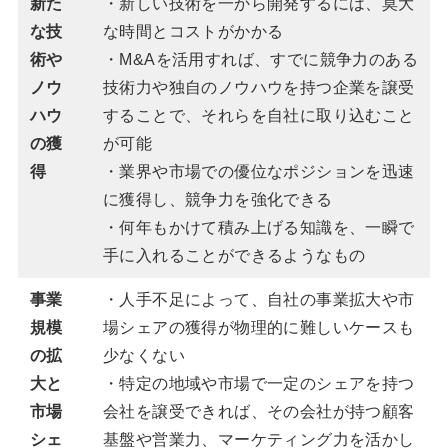
新た
・新しい技術を一から開発するには、莫大
な技
な時間とコストがかかる
術や
・M&Aを活用すれば、すでに競争力のある
ノウ
技術力や独自のノウハウを持つ企業を譲受
ハウ
することで、それらを自社に取り込むこと
の獲
が可能
得
・業界や市場での優位なポジションを迅速
に獲得し、競争力を強化できる
・何年もかけて積み上げる知識を、一瞬で
手に入れることができるようなもの
事業
・人手不足によって、自社の事業拡大や市
規模
場シェアの獲得が物理的に難しいケースも
の拡
少なくない
大と
・特定の地域や市場で一定のシェアを持つ
市場
会社を譲受できれば、その会社が持つ顧客
シェ
基盤や営業力、マーケティング力を活かし