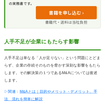
中小企業の人手不
の実務書です。
物流業界のドライ
のためにM&Aした事例
足の状況（2024年公
バー不足と需要増大
書籍を申し込む ›
表）
建設業界の高齢化
書籍代・送料は当社負担
と若年層の減少
宿泊業界の厳しい
労働環境
IT業界の深刻な人材
人手不足が企業にもたらす影響
不足
医療・介護業界の
需給ギャップ
人手不足は単なる「人が足りない」という問題にとどま
飲食サービス業界
らず、企業の存続そのものを脅かす深刻な影響をもたら
の厳しい労働環境
します。その解決策の１つであるM&Aについては後述
エネルギー業界の
します。
事業縮小と高齢化
▷関連：
M&Aとは｜目的やメリット・デメリット、手
法、流れを簡単に解説