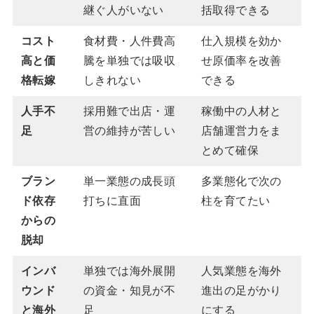
継ぐ人がいない
括取得できる
コスト
食材費・人件費高
仕入規模を効か
高と価
騰を単独では吸収
せ原価率を改善
格転嫁
しきれない
できる
人手不
採用難で出店・運
稼働中の人材と
足
営の維持が苦しい
店舗運営力をま
とめて確保
ブラン
単一業態の成長頭
多業態化で次の
ド依存
打ちに直面
柱を育てたい
からの
脱却
インバ
単独では海外展開
人気業態を海外
ウンド
の資金・知見が不
進出の足がかり
と海外
足
にする