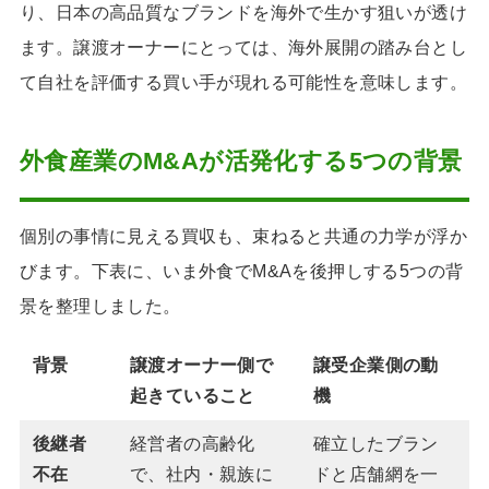
り、日本の高品質なブランドを海外で生かす狙いが透け
ます。譲渡オーナーにとっては、海外展開の踏み台とし
て自社を評価する買い手が現れる可能性を意味します。
外食産業のM&Aが活発化する5つの背景
個別の事情に見える買収も、束ねると共通の力学が浮か
びます。下表に、いま外食でM&Aを後押しする5つの背
景を整理しました。
背景
譲渡オーナー側で
譲受企業側の動
起きていること
機
後継者
経営者の高齢化
確立したブラン
不在
で、社内・親族に
ドと店舗網を一