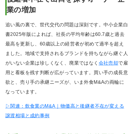
業の増加
追い風の裏で、世代交代の問題は深刻です。中小企業白
書2025年版によれば、社長の平均年齢は60.7歳と過去
最高を更新し、60歳以上の経営者が初めて過半を超え
ました。地域で支持されるブランドを持ちながら継ぐ人
がいない企業は珍しくなく、廃業ではなく
会社売却
で雇
用と看板を残す判断が広がっています。買い手の成長意
欲と、売り手の承継ニーズが、いま外食M&Aの両輪に
なっています。
▷関連：飲食業のM&A｜物価高と後継者不在が変える
譲渡相場と成約事例