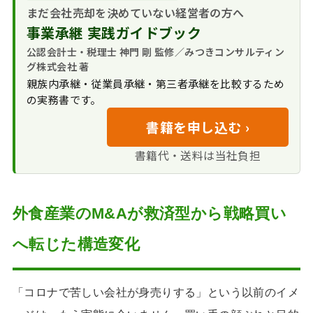
占余地とブランド取り
まだ会社売却を決めていない経営者の方へ
る価値と向き合う課題
後継者不在で出口
込み
事業承継 実践ガイドブック
を探すオーナー企業の
売主が手にする利
ブランド再現性と単価効率が決める
国内縮小をにらん
増加
公認会計士・税理士 神門 剛 監修／みつきコンサルティン
点と負担
外食企業の譲渡価格
だ海外フットプリント
グ株式会社 著
買主が描く成長戦
の獲得
中小外食で使われ
マスターフランチャイズ契約とセン
親族内承継・従業員承継・第三者承継を比較するため
略と抱えるリスク
る年買法と株式評価の
トラルキッチンの承継で押さえる実務
の実務書です。
基本
食品衛生法に基づ
のれん分けの夢を形にしたワインバ
書籍を申し込む ›
客単価・店舗網・
く飲食店営業許可と届
ー運営会社のMBO譲渡事例
業態人気が映す稼ぐ力
出の引き継ぎ
書籍代・送料は当社負担
アーリーリタイア
セントラルキッチンと店舗網を見極
属人性とマニュア
FC本部承認と店舗
を望む前社長の思い
める外食M&Aの手順
ル化が分ける評価の差
賃貸借の地位移転
株価評価と対価設
みつきコンサルティングが外食企業
労務とセントラル
外食産業のM&Aが救済型から戦略買い
計の決め手
の譲渡で選ばれる背景
キッチンに踏み込むデ
承継後に上がった
ューデリジェンス
税理士法人グルー
へ転じた構造変化
外食産業のM&Aでよくある質問
意思決定スピード
プならではの株価算定
まとめ｜外食産業のM&A・譲渡は
と税務設計
みつきコンサルティングへ
多業態とFCに踏み
「コロナで苦しい会社が身売りする」という以前のイメ
外食産業のM&A関
込む伴走支援