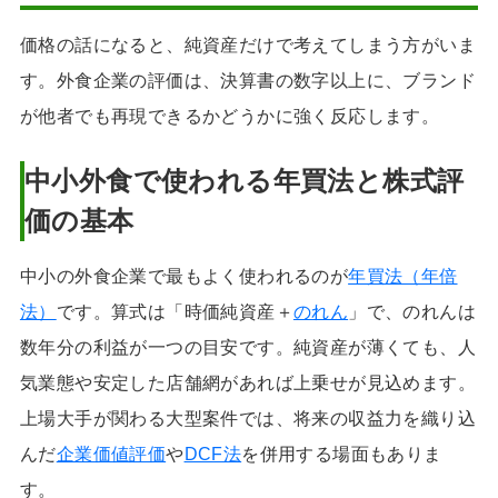
価格の話になると、純資産だけで考えてしまう方がいま
す。外食企業の評価は、決算書の数字以上に、ブランド
が他者でも再現できるかどうかに強く反応します。
中小外食で使われる年買法と株式評
価の基本
中小の外食企業で最もよく使われるのが
年買法（年倍
法）
です。算式は「時価純資産＋
のれん
」で、のれんは
数年分の利益が一つの目安です。純資産が薄くても、人
気業態や安定した店舗網があれば上乗せが見込めます。
上場大手が関わる大型案件では、将来の収益力を織り込
んだ
企業価値評価
や
DCF法
を併用する場面もありま
す。