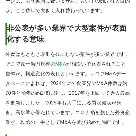
ージは、もう実態に合いません。買い手の顔ぶれと目的
連コラム
完全成功報酬制の
が、ここ数年で大きく入れ替わっています。
料金体系
非公表が多い業界で大型案件が表面
化する意味
外食はもともと取引を公にしない案件が多い業界です。
そこで数十億円規模の
M&A
が相次いで発表されること
自体が、構造変化の表れといえます。レコフM&Aデー
タベースによれば、2024年の外食業界のM&A件数は約
70件と前年の約2倍に達し、2017年を上回って過去最高
を更新しました。2025年も大手による買収発表が続
き、高水準が保たれています。コロナ禍を脱した外食企
業が、攻めの一手としてM&Aを選び始めた局面です。