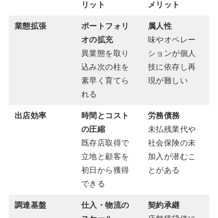
リット
メリット
業態拡張
ポートフォリ
属人性
オの拡充
味やオペレー
異業態を取り
ションが個人
込み次の柱を
技に依存し再
素早く育てら
現が難しい
れる
出店効率
時間とコスト
労務債務
の圧縮
未払残業代や
既存店取得で
社会保険の未
立地と顧客を
加入が潜むこ
初日から獲得
とがある
できる
調達基盤
仕入・物流の
契約承継