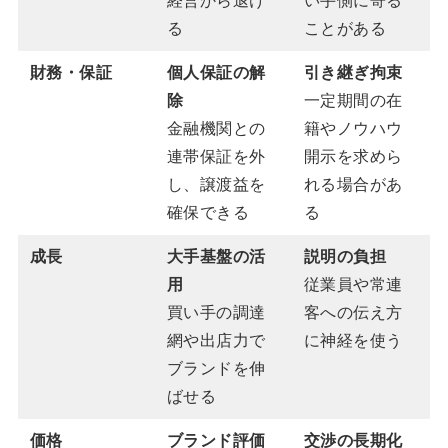
経営から退け
い手側に寄る
る
ことがある
財務・保証
個人保証の解
引き継ぎ拘束
除
一定期間の在
金融機関との
籍やノウハウ
連帯保証を外
開示を求めら
し、譲渡益を
れる場合があ
確保できる
る
成長
大手基盤の活
説明の負担
用
従業員や常連
買い手の調達
客への伝え方
網や出店力で
に神経を使う
ブランドを伸
ばせる
価格
ブランド評価
交渉の長期化