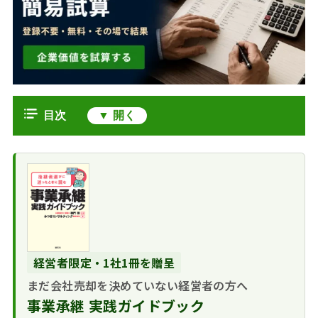
目次
株式交換とは
買収との違い
株式交換のメリット・デメリット｜
株式移転との違い
買い手
株式交付との違い
株式交換による買
株式交換による買収手続の流れ
収のメリット
1 株式交換契約の締
みつきコンサルティングがM&A仲介
株式交換による買
結
した株式交換の事例
経営者限定・1社1冊を贈呈
収のデメリット
2 事前開示書類の作
株式交換により神
株式交換比率の算定
まだ会社売却を決めていない経営者の方へ
成・備置
社寺院の授与品の伝統
株式交換による買収のまとめ
事業承継 実践ガイドブック
3 株主総会での承認
技術を獲得