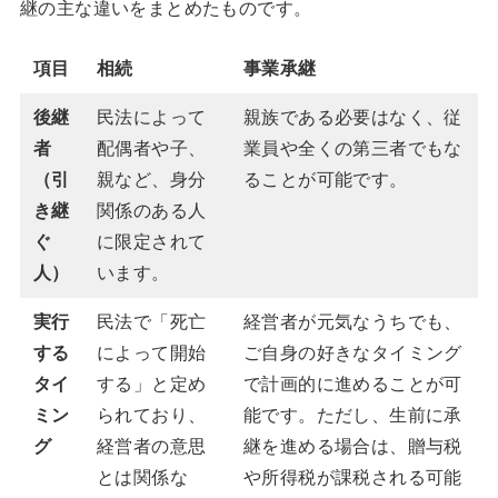
継の主な違いをまとめたものです。
項目
相続
事業承継
後継
民法によって
親族である必要はなく、従
者
配偶者や子、
業員や全くの第三者でもな
（引
親など、身分
ることが可能です。
き継
関係のある人
ぐ
に限定されて
人）
います。
実行
民法で「死亡
経営者が元気なうちでも、
する
によって開始
ご自身の好きなタイミング
タイ
する」と定め
で計画的に進めることが可
ミン
られており、
能です。ただし、生前に承
グ
経営者の意思
継を進める場合は、贈与税
とは関係な
や所得税が課税される可能