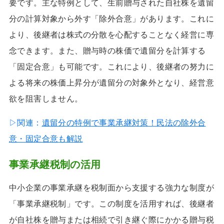
要です。主な特例として、生前贈与された自社株を遺留
分の計算対象から外す「除外合意」があります。これに
より、後継者は株式の分散を心配することなく経営に専
念できます。また、贈与時の株価で遺留分を計算する
「固定合意」も可能です。これにより、後継者の努力に
よる将来の株価上昇分が遺留分の対象外となり、経営意
欲を阻害しません。
▷関連：
遺留分の特例で事業承継対策！民法の除外合
意・固定合意も解説
事業承継税制の活用
中小企業の事業承継を税制面から支援する強力な制度が
「事業承継税制」です。この制度を活用すれば、後継者
が自社株を贈与または相続で引き継ぐ際にかかる贈与税