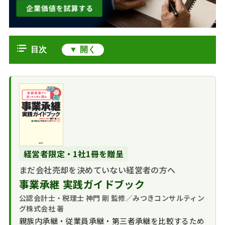
目次
事業承継と相続、その密接な関係
事業承継と相続の
事業承継３つの選択肢と進め方
違い
親族への承継（親
相続と事業承継・M&Aのまとめ
事業承継に潜む課
族内承継）
題、事前に確認すべき
従業員への承継
ポイント
（社内承継）
円滑な事業承継を
経営者限定・1社1冊を贈呈
M&Aによる第三者
実現するための生前対
への承継
まだ会社売却を決めていない経営者の方へ
策
事業承継 実践ガイドブック
もしも事業承継の
公認会計士・税理士 神門 剛 監修／みつきコンサルティン
準備が間に合わなかっ
グ株式会社 著
たら
親族内承継・従業員承継・第三者承継を比較するため