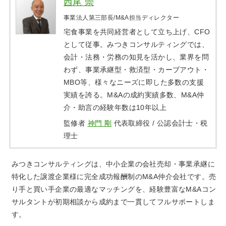
西尾 崇
事業法人第三部長/M&A担当ディレクター
宅食事業を共同経営者として立ち上げ、CFO
として従事。みつきコンサルティングでは、
会計・法務・労務の知見を活かし、業界を問
わず、事業承継型・救済型・カーブアウト・
MBO等、様々なニーズに即した多数の支援
実績を誇る。M&Aの成約実績多数、M&A仲
介・助言の経験年数は10年以上
監修者
神門 剛
代表取締役 / 公認会計士・税
理士
みつきコンサルティングは、中小企業の会社売却・事業承継に
特化した譲渡企業様に完全成功報酬制のM&A仲介会社です。売
り手と買い手企業の最適なマッチングを、経験豊富なM&Aコン
サルタントが初期相談から成約まで一貫してフルサポートしま
す。