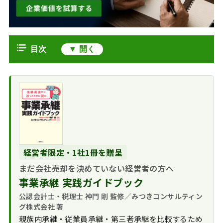
目次
会社分割とは
新設分割
会社分割の法務手続
吸収分割
会社分割の要件
M&A手法としての会社分割
共同分割とは
会社分割のスケジ
会社分割による
みつきコンサルティングがM&A仲介
会社分割と事業譲
ュール
M&Aの利用場面
した会社分割の事例
渡の違い
会社分割にかかる
会社分割のメリッ
会社分割で祖業2店
経営者限定・1社1冊を贈呈
M&Aにおける会社分割のまとめ
費用
ト・デメリット
舗を承継譲渡し他事業
まだ会社売却を決めていない経営者の方へ
税務適格の会社分
に注力へ
事業承継 実践ガイドブック
割スキーム
会社分割による伊
公認会計士・税理士 神門 剛 監修／みつきコンサルティン
勢湾マリーナ統合で会
グ株式会社 著
員利便性を向上
親族内承継・従業員承継・第三者承継を比較するため
その他の会社分割