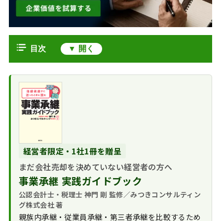
目次
みなし配当がM&Aの手取りを左右す
る理由
みなし配当とは何
みなし配当が発生する主なケース
か
自己株式の取得
個人株主と法人株主で手取りはこう
なぜ会社売却で問
（自社株買い）
変わる
題になるのか
組織再編（非適格
個人の譲渡オーナ
みなし配当の計算方法
経営者限定・1社1冊を贈呈
の合併・会社分割）
ーは総合課税のリスク
基本の計算式
会社売却前にできるみなし配当対策
会社清算による残
まだ会社売却を決めていない経営者の方へ
法人株主は受取配
自己株式取得の具
と実務判断
余財産の分配
事業承継 実践ガイドブック
当等の益金不算入が使
体例
資本剰余金からの
相続した非上場株
える
みなし配当に関するFAQ
公認会計士・税理士 神門 剛 監修／みつきコンサルティン
非上場株式は株価
配当・有償減資
式を発行会社へ譲渡す
グ株式会社 著
源泉徴収と支払調
会社売却でみなし配当を味方につけ
算定が前提になる
る特例
親族内承継・従業員承継・第三者承継を比較するため
書の実務
るための実務整理