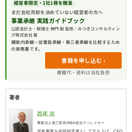
経営者限定・1社1冊を贈呈
まだ会社売却を決めていない経営者の方へ
事業承継 実践ガイドブック
公認会計士・税理士 神門 剛 監修／みつきコンサルティン
グ株式会社 著
親族内承継・従業員承継・第三者承継を比較するため
の実務書です。
書籍を申し込む ›
書籍代・送料は当社負担
著者
西尾 崇
事業法人第三部長/M&A担当ディレクター
宅食事業を共同経営者として立ち上げ、CFO