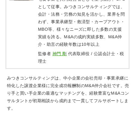
として従事。みつきコンサルティングでは、
会計・法務・労務の知見を活かし、業界を問
わず、事業承継型・救済型・カーブアウト・
MBO等、様々なニーズに即した多数の支援
実績を誇る。M&Aの成約実績多数、M&A仲
介・助言の経験年数は10年以上
監修者
神門 剛
代表取締役 / 公認会計士・税
理士
みつきコンサルティングは、中小企業の会社売却・事業承継に
特化した譲渡企業様に完全成功報酬制のM&A仲介会社です。売
り手と買い手企業の最適なマッチングを、経験豊富なM&Aコン
サルタントが初期相談から成約まで一貫してフルサポートしま
す。