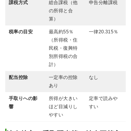
課税方式
総合課税（他
申告分離課税
の所得と合
算）
税率の目安
最高約55％
一律20.315％
（所得税・住
民税・復興特
別所得税の合
計）
配当控除
一定率の控除
なし
あり
手取りへの影
所得が大きい
定率で読みや
響
ほど目減りし
すい
やすい