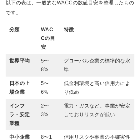
以下の表は、一般的なWACCの数値目安を整理したもの
です。
分類
WAC
特徴
Cの目
安
世界平均
5〜
グローバル企業の標準的な水
8%
準
日本の上
5〜
低金利環境と高い信用力によ
場企業
6%
り低め
インフ
2〜
電力・ガスなど。事業が安定
ラ・安定
3%
しておりリスクが低い
業種
中小企業
8〜1
信用リスクや事業の不確実性