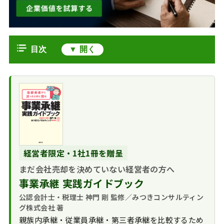
目次
WACC（加重平均資本コスト）とは
資金調達コストの
WACCの計算方法と構造
考え方
WACCの計算式
M&AにおけるWACCの重要性
3つのステップで計
WACCと譲渡価格
WACCの目安と業種別の傾向
算を理解する
の関係
企業規模・業種別
WACCとROIC（投下資本収益率）
のWACC目安
経営者限定・1社1冊を贈呈
の関係
企業価値を生む
まだ会社売却を決めていない経営者の方へ
実務上の注意点と定期的な見直し
「ROIC > WACC」の
事業承継 実践ガイドブック
負債比率と財務リ
WACCに関するFAQ
状態
スクのバランス
公認会計士・税理士 神門 剛 監修／みつきコンサルティン
まとめ｜WACC（加重平均資本コス
グ株式会社 著
専門家による算定
ト）とは
親族内承継・従業員承継・第三者承継を比較するため
の必要性