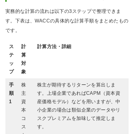
実務的な計算の流れは以下の3ステップで整理できま
す。下表は、WACCの具体的な計算手順をまとめたもの
です。
ス
計
計算方法・詳細
テ
算
ッ
対
プ
象
手
株
株主が期待するリターンを算出しま
順
主
す。上場企業であればCAPM（資本資
1
資
産価格モデル）などを用いますが、中
本
小企業の場合は類似企業のデータやリ
コ
スクプレミアムを加味して推定しま
ス
す。