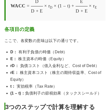
D
E
WACC
=
× r
× (1 – t) +
× r
D
E
D + E
D + E
各項目の定義
ここで、各変数の意味は以下の通りです。
D：
有利子負債の時価（Debt）
E：
株主資本の時価（Equity）
rD：
負債コスト（借入金利など、Cost of Debt）
rE：
株主資本コスト（株主の期待収益率、Cost of
Equity）
t：
実効税率（Tax Rate）
(1 – t)：
負債利子の節税効果（タックスシールド）
3つのステップで計算を理解する