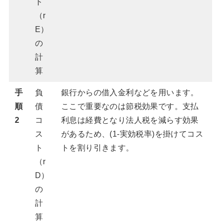
ト
（r
E）
の
計
算
手
負
銀行からの借入金利などを用います。
順
債
ここで重要なのは節税効果です。支払
2
コ
利息は経費となり法人税を減らす効果
ス
があるため、(1-実効税率)を掛けてコス
ト
トを割り引きます。
（r
D）
の
計
算