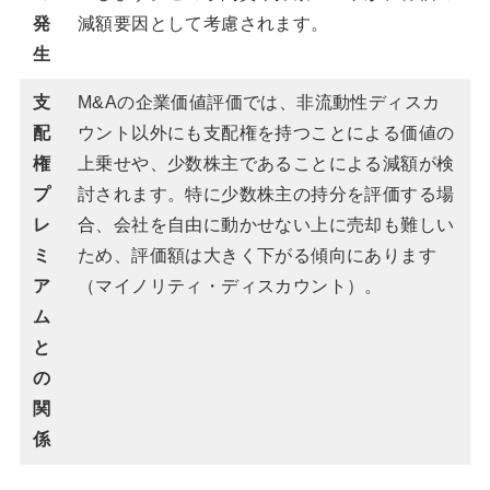
発
減額要因として考慮されます。
生
支
M&Aの企業価値評価では、非流動性ディスカ
配
ウント以外にも支配権を持つことによる価値の
権
上乗せや、少数株主であることによる減額が検
プ
討されます。特に少数株主の持分を評価する場
レ
合、会社を自由に動かせない上に売却も難しい
ミ
ため、評価額は大きく下がる傾向にあります
ア
（マイノリティ・ディスカウント）。
ム
と
の
関
係