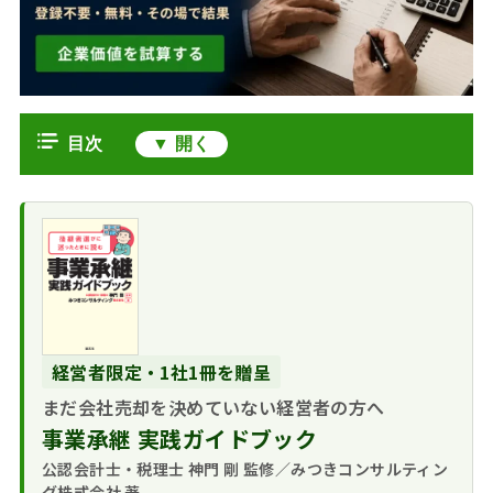
目次
非流動性ディスカウント（Non-
Liquidity Discount）とは
なぜ減額されるのか？仕組みと理由
専門家の視点｜感
ディスカウント率は何％が妥当か？
情的な対立を避けるた
（適用割合の相場）
めに
実務上の目安とば
適用される場面と判断（最高裁判例
経営者限定・1社1冊を贈呈
らつき
の動向）
まだ会社売却を決めていない経営者の方へ
専門家の視点｜一
専門家の視点｜目
評価手法（DCF法）との関係と「二
律30％への警鐘
事業承継 実践ガイドブック
的によって株価は変わ
重減価」のリスク
る
公認会計士・税理士 神門 剛 監修／みつきコンサルティン
比較表｜3つの評価
非流動性ディスカウントのまとめ
グ株式会社 著