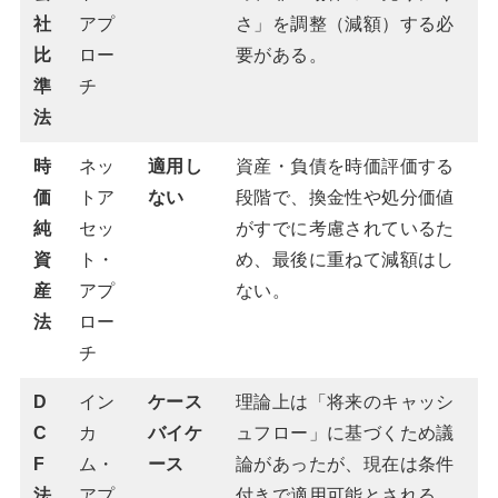
社
アプ
さ」を調整（減額）する必
比
ロー
要がある。
準
チ
法
時
ネッ
適用し
資産・負債を時価評価する
価
トア
ない
段階で、換金性や処分価値
純
セッ
がすでに考慮されているた
資
ト・
め、最後に重ねて減額はし
産
アプ
ない。
法
ロー
チ
D
イン
ケース
理論上は「将来のキャッシ
C
カ
バイケ
ュフロー」に基づくため議
F
ム・
ース
論があったが、現在は条件
法
アプ
付きで適用可能とされる。