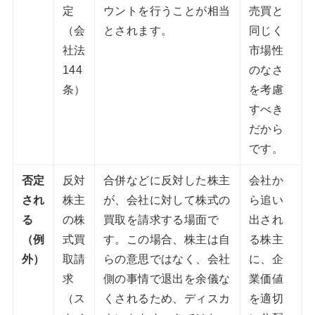
定
ウントを行うことが相当
売買と
（会
とされます。
同じく
社法
市場性
144
のなさ
条）
を考慮
すべき
だから
です。
否定
反対
合併などに反対した株主
会社か
され
株主
が、会社に対して株式の
ら追い
る
の株
買取を請求する場面で
出され
（例
式買
す。この場合、株主は自
る株主
外）
取請
らの意思ではなく、会社
に、企
求
側の事情で退出を余儀な
業価値
（ス
くされるため、ディスカ
を適切