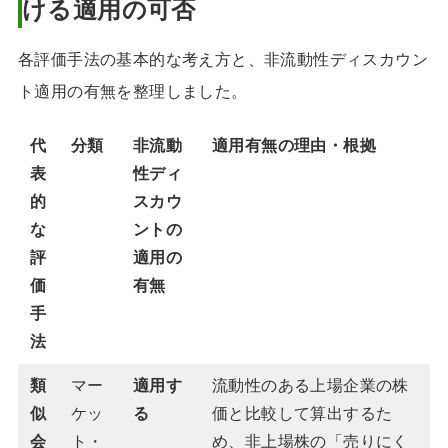
ける適用の可否
各評価手法の基本的な考え方と、非流動性ディスカウン
ト適用の有無を整理しました。
代
分類
非流動
適用有無の理由・根拠
表
性ディ
的
スカウ
な
ントの
評
適用の
価
有無
手
法
類
マー
適用す
流動性のある上場企業の株
似
ケッ
る
価と比較して算出するた
会
ト・
め、非上場株の「売りにく