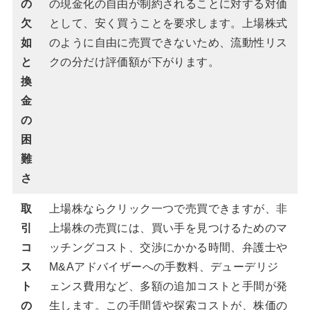
の
の現金化の自由が制約されることに対する対価
欠
として、安く買うことを要求します。上場株式
如
のように自由に売買できないため、流動性リス
と
クの分だけ評価額が下がります。
換
金
の
困
難
さ
取
上場株ならクリック一つで売買できますが、非
引
上場株の売買には、買い手を見つけるためのマ
コ
ッチングコスト、交渉にかかる時間、弁護士や
ス
M&Aアドバイザーへの手数料、デューデリジ
ト
ェンス費用など、多額の追加コストと手間が発
の
生します。この手間賃や探索コストが、株価の