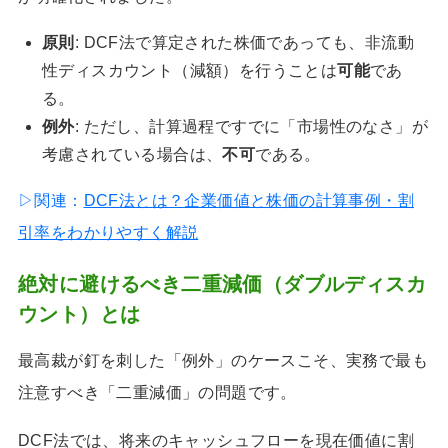
原則
: DCF法で算定された株価であっても、非流動
性ディスカウント（減額）を行うことは
可能
であ
る。
例外
: ただし、計算過程ですでに「市場性のなさ」が
考慮されている場合は、
不可
である。
▷関連：
DCF法とは？企業価値と株価の計算事例・割
引率をわかりやすく解説
絶対に避けるべき二重減価（ダブルディスカ
ウント）とは
最高裁が釘を刺した「例外」のケースこそ、実務で最も
注意すべき「二重減価」の問題です。
DCF法では、将来のキャッシュフローを現在価値に割