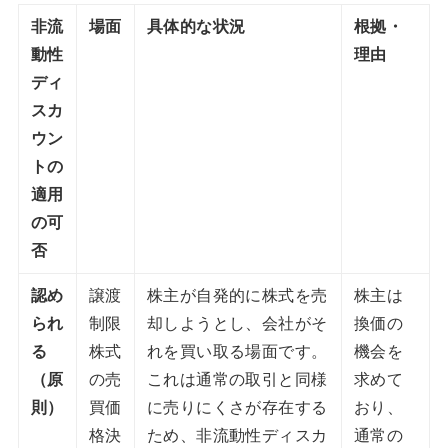
非流
場面
具体的な状況
根拠・
動性
理由
ディ
スカ
ウン
トの
適用
の
可
否
認め
譲渡
株主が自発的に株式を売
株主は
られ
制限
却しようとし、会社がそ
換価の
る
株式
れを買い取る場面です。
機会を
（原
の売
これは通常の取引と同様
求めて
則）
買価
に売りにくさが存在する
おり、
格決
ため、非流動性ディスカ
通常の