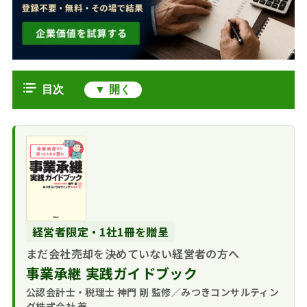
目次
M&A仲介会社のランキングをどう読
むか
売上規模から見えるM&A仲介業界の
構造
上場している大手
M&A仲介会社の3類型｜上場会社
が売上上位を占める理
系・非上場会社系・会計事務所系
由
経営者限定・1社1冊を贈呈
上場会社系
大手M&A仲介会社に依頼すべきか
業界全体の規模と
まだ会社売却を決めていない経営者の方へ
非上場会社系
大手に依頼するメ
登録業者数
譲渡オーナーがランキングより重視
事業承継 実践ガイドブック
会計事務所系（士
リット｜知名度がもた
すべき選び方
業系）
らす安心感
公認会計士・税理士 神門 剛 監修／みつきコンサルティン
自社の規模・業
売り手のM&A仲介会社ランキングに
グ株式会社 著