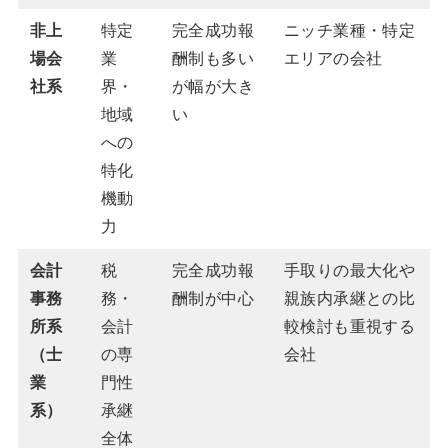
非上
特定
完全成功報
ニッチ業種・特定
場会
業
酬制も多い
エリアの会社
社系
界・
が幅が大き
地域
い
への
特化
機動
力
会計
税
完全成功報
手取りの最大化や
事務
務・
酬制が中心
親族内承継との比
所系
会計
較検討も重視する
（士
の専
会社
業
門性
系）
承継
全体