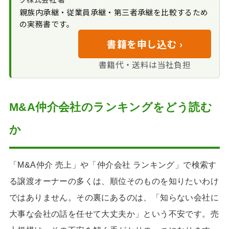
大手に依頼するデ
種・地域との相性
関するFAQ
親族内承継・従業員承継・第三者承継を比較するため
メリット｜営業優先の
手数料体系の透明
の実務書です。
M&A仲介会社ランキングの読み解き
可能性
性
方と選び方のまとめ
書籍を申し込む ›
M&A以外の選択肢
も検討してくれるか
書籍代・送料は当社負担
専門家が組織の中
核にいるか
M&A仲介会社のランキングをどう読む
か
「M&A仲介 売上」や「仲介会社 ランキング」で検索す
る譲渡オーナーの多くは、順位そのものを知りたいわけ
ではありません。その裏にあるのは、「知らない会社に
大事な会社の話を任せて大丈夫か」という不安です。売