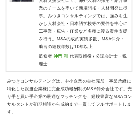
人材支援会社にて、海外人材の採用・紹介事
業のチームを率いて新規開拓・人材開発に従
事。みつきコンサルティングでは、強みを生
かし人材会社・日本語学校等の案件を中心に
工事業・広告・IT業など多種に渡る案件支援
を行う。M&Aの成約実績多数、M&A仲介・
助言の経験年数は10年以上
監修者
神門 剛
代表取締役 / 公認会計士・税
理士
みつきコンサルティングは、中小企業の会社売却・事業承継に
特化した譲渡企業様に完全成功報酬制のM&A仲介会社です。売
り手と買い手企業の最適なマッチングを、経験豊富なM&Aコン
サルタントが初期相談から成約まで一貫してフルサポートしま
す。