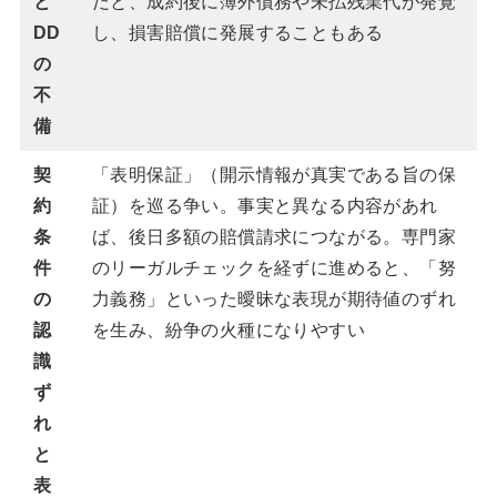
と
だと、成約後に簿外債務や未払残業代が発覚
DD
し、損害賠償に発展することもある
の
不
備
契
「表明保証」（開示情報が真実である旨の保
約
証）を巡る争い。事実と異なる内容があれ
条
ば、後日多額の賠償請求につながる。専門家
件
のリーガルチェックを経ずに進めると、「努
の
力義務」といった曖昧な表現が期待値のずれ
認
を生み、紛争の火種になりやすい
識
ず
れ
と
表