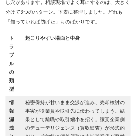
し穴があります。相談現場でよく耳にするのは、大きく
分けて3つのパターン。下表に整理しました。どれも
「知っていれば防げた」ものばかりです。
ト
起こりやすい場面と中身
ラ
ブ
ル
の
類
型
情
秘密保持が甘いまま交渉が進み、売却検討の
報
事実が従業員や取引先に伝わってしまう。結
漏
果として離職や取引縮小を招く。譲受企業側
洩
のデューデリジェンス（買収監査）が形式的