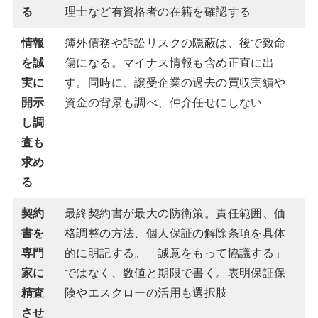
る
理士など有資格者の在籍を確認する
情報
簿外債務や訴訟リスクの隠蔽は、後で致命
を誠
傷になる。マイナス情報も含め正直に出
実に
す。同時に、譲受企業の過去の買収実績や
開示
資金の背景も調べ、仲介任せにしない
し調
査も
求め
る
契約
最終契約書が最大の防衛策。責任範囲、価
書を
格調整の方法、個人保証の解除条項を具体
専門
的に明記する。「誠意をもって協議する」
家に
ではなく、数値と期限で書く。表明保証保
精査
険やエスクローの活用も選択肢
させ