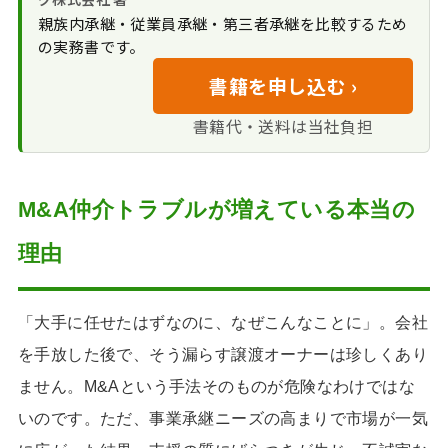
まとめ｜M&A仲介トラブルを避けて
士へ早めに相談する
親族内承継・従業員承継・第三者承継を比較するため
ガイドラインと登
安全に会社を託すために
公的な相談窓口を
の実務書です。
録制度による規律強化
活用する
書籍を申し込む ›
書籍代・送料は当社負担
M&A仲介トラブルが増えている本当の
理由
「大手に任せたはずなのに、なぜこんなことに」。会社
を手放した後で、そう漏らす譲渡オーナーは珍しくあり
ません。M&Aという手法そのものが危険なわけではな
いのです。ただ、事業承継ニーズの高まりで市場が一気