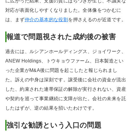
に広がった結果、支援の質にばらつきが生じ、不誠実な
対応が表面化しやすくなりました。全体像をつかむに
は、まず
仲介の基本的な役割
を押さえるのが近道です。
報道で問題視された成約後の被害
過去には、ルシアンホールディングス、ジョイワーク、
ANEW Holdings、トウキョウファーム、日本製造とい
った企業がM&A後に問題を起こしたと報じられまし
た。訴えの中身は深刻です。譲受後に会社の資金が流出
した、約束された連帯保証の解除が実行されない、資産
や契約を巡って事業継続に支障が出た。会社の未来を託
したはずが、逆の結果を招いたわけです。
強引な勧誘という入口の問題