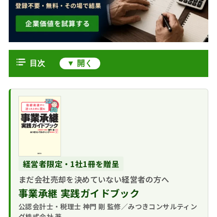
目次
M&A仲介トラブルが増えている本当
の理由
報道で問題視され
発生しやすいトラブルの典型パター
た成約後の被害
ン
強引な勧誘という
トラブルが生まれる構造的な要因
入口の問題
情報と専門知識の
トラブルを未然に防ぐための対策
経営者限定・1社1冊を贈呈
圧倒的な格差
契約条項で必ず目
トラブルに巻き込まれてしまったら
まだ会社売却を決めていない経営者の方へ
成約に偏りがちな
を通したい3点
事実確認と証拠の
市場の健全化に向けた新しい動き
インセンティブ構造
事業承継 実践ガイドブック
公的なルールをも
確保を最優先する
中立性を欠きやす
M&A仲介の資格制
公認会計士・税理士 神門 剛 監修／みつきコンサルティン
M&A仲介トラブルに関するFAQ
のさしにする
M&Aに詳しい弁護
い両手取引
度が動き出す
グ株式会社 著