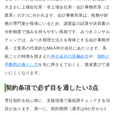
大まかに上場会社系・非上場会社系・会計事務所系（士
業系）の3つに分かれます。会計事務所系は、税務や財
務の専門家が母体にいるため、譲渡益の試算や決算書の
分析精度で強みを持ちやすい系統です。みつきコンサル
ティングは、みつき税理士法人を母体とする会計事務所
系・士業系の代表的なM&A仲介会社にあたります。系
統ごとの特徴を踏まえた
仲介会社の見極め方
や、
契約と
手数料の落とし穴
を先に押さえておくと、業者選びで迷
いにくくなります。
契約条項で必ず目を通したい3点
専任契約を結ぶ前に、支援現場で最低限チェックする項
目があります。第一に、契約期間（通常は6か月から1