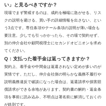
い」と見るべきですか？
現場でまず警戒するのは、成約を極端に急がせる、リス
クの説明を避ける、買い手の詳細情報を出さない、とい
う3点です。専任条項やテール条項の説明が薄い場合も
要注意。少しでも引っかかったら、その場で契約せず、
別の仲介会社や顧問税理士にセカンドオピニオンを求め
てください。
Q：支払った着手金は返ってきますか？
契約上、着手金や中間金は返還されない定めが多いのが
実情です。ただし、仲介会社側の明らかな義務不履行や
説明義務違反で破談になった場合は、返還請求や損害賠
償請求ができる余地があります。契約書の解約・返金条
項を事前に読み込み、不明点は署名前に解消しておくの
が鉄則です。