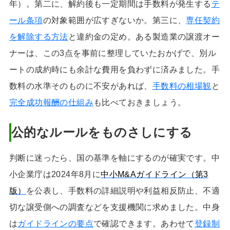
年）。第二に、解約後も一定期間は手数料が発生する
テ
ール条項
の対象範囲が広すぎないか。第三に、
専任契約
を解除する方法
と違約金の定め。ある製造業の譲渡オー
ナーは、この3点を事前に整理していたおかげで、別ル
ートの成約時にも余計な費用を負わずに済みました。手
数料の水準そのものに不安があれば、
手数料の相場観
と
完全成功報酬の仕組み
も比べておきましょう。
公的なルールをものさしにする
判断に迷ったら、国の基準を軸にするのが確実です。中
小企業庁は2024年8月に
中小M&Aガイドライン（第3
版）
を公表し、手数料の詳細説明や利益相反防止、不適
切な譲受側への調査などを支援機関に求めました。中身
は
ガイドラインの要点
で確認できます。あわせて
登録制