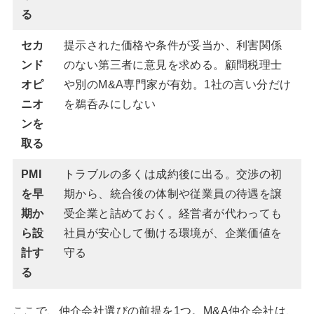
る
セカ
提示された価格や条件が妥当か、利害関係
ンド
のない第三者に意見を求める。顧問税理士
オピ
や別のM&A専門家が有効。1社の言い分だけ
ニオ
を鵜呑みにしない
ンを
取る
PMI
トラブルの多くは成約後に出る。交渉の初
を早
期から、統合後の体制や従業員の待遇を譲
期か
受企業と詰めておく。経営者が代わっても
ら設
社員が安心して働ける環境が、企業価値を
計す
守る
る
ここで、仲介会社選びの前提を1つ。M&A仲介会社は、