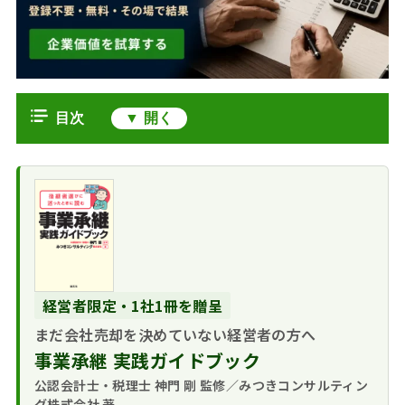
目次
譲渡制限株式の相続に企業の承認は
必要ない
譲渡制限株式とは
譲渡制限株式の相続で必要なこと
遺産分割協議をす
譲渡制限株式の相続人から企業が株
る
式を買い取る3つの方法
名義書換をする
相続人との合意に
相続人への自社株の売渡請求
経営者限定・1社1冊を贈呈
より株式を買い取る
相続人へ譲渡制限
譲渡制限株式の相続のまとめ
まだ会社売却を決めていない経営者の方へ
相続人から強制的
株式を売渡請求する流
事業承継 実践ガイドブック
に買い取る
れ
企業が売渡希望の
公認会計士・税理士 神門 剛 監修／みつきコンサルティン
売渡請求では期限
グ株式会社 著
株主から買い付けをす