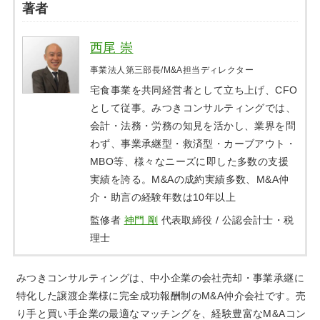
著者
西尾 崇
事業法人第三部長/M&A担当ディレクター
宅食事業を共同経営者として立ち上げ、CFO
として従事。みつきコンサルティングでは、
会計・法務・労務の知見を活かし、業界を問
わず、事業承継型・救済型・カーブアウト・
MBO等、様々なニーズに即した多数の支援
実績を誇る。M&Aの成約実績多数、M&A仲
介・助言の経験年数は10年以上
監修者
神門 剛
代表取締役 / 公認会計士・税
理士
みつきコンサルティングは、中小企業の会社売却・事業承継に
特化した譲渡企業様に完全成功報酬制のM&A仲介会社です。売
り手と買い手企業の最適なマッチングを、経験豊富なM&Aコン