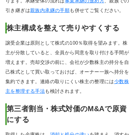
ります。承継全体の流れは
事業承継の進め方
、親族での
引き継ぎは
親族内承継の手順
も併せてご覧ください。
株主構成を整えて売りやすくする
譲受企業は原則として株式の100％取得を望みます。株
主が分散していると、全員から同意を取り付ける手間が
増えます。売却交渉の前に、会社が少数株主の持分を自
己株式として買い取っておけば、オーナー一族へ持分を
集約できます。連絡の取りにくい株主の整理には
少数株
主を整理する手法
も検討されます。
第三者割当・株式対価のM&Aで原資
にする
取得した金庫株は、
消却と処分の違い
を踏まえ、消すか