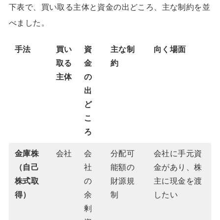
下表で、買い取る主体と資金の出どころ、主な制約を並
べました。
手法
買い
資
主な制
向く場面
取る
金
約
主体
の
出
ど
こ
ろ
金庫株
会社
会
分配可
会社に手元資
（自己
社
能額の
金があり、株
株式取
の
財源規
主に現金を渡
得）
余
制
したい
剰