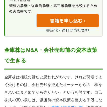
取得費加算の特例
特定の株主から買
親族内承継・従業員承継・第三者承継を比較するため
株主整理の3つの手
金庫株のM&A活用に関するFAQ
も併用できる
うと売主追加請求が起
の実務書です。
法を比べる
金庫株のM&A活用と資本政策のまと
きる
金庫株を使う前の
書籍を申し込む ›
め
自己資本比率と資
確認リスト
金繰りへの影響
書籍代・送料は当社負担
株主整理から譲渡
につなげた事例
金庫株はM&A・会社売却前の資本政策
で生きる
金庫株は相続の話だと思われがちです。けれど現場でよ
く受けるのは、会社売却を控えたオーナーからの「株を
きれいにまとめてから売りたい」という相談です。自己
株式の買い戻しは、譲渡前の資本政策を整える手段にな