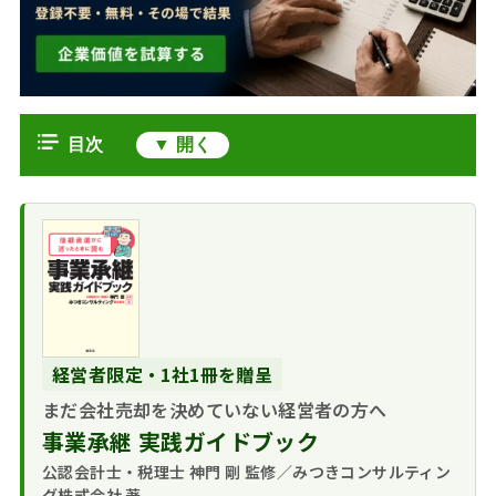
目次
金庫株はM&A・会社売却前の資本政
策で生きる
株主構成を整えて
金庫株（自己株式）とは何か
売りやすくする
普通株式と違う3つ
事業承継で金庫株が役立つ場面
第三者割当・株式
の性質
相続税の納税資金
金庫株取得にかかる税金とみなし配
対価のM&Aで原資にす
をつくる
る
当
経営者限定・1社1冊を贈呈
株式の分散を防い
役員退職金と組み
原則はみなし配当
金庫株を取得するときの法務上の制
まだ会社売却を決めていない経営者の方へ
で経営権を守る
合わせて手取りを設計
課税
約
事業承継 実践ガイドブック
遺産分割の調整に
する
相続後3年以内の譲
財源規制で買える
会社売却を見据えた金庫株活用の判
使う
公認会計士・税理士 神門 剛 監修／みつきコンサルティン
渡なら特例が使える
額に上限がある
断軸
グ株式会社 著