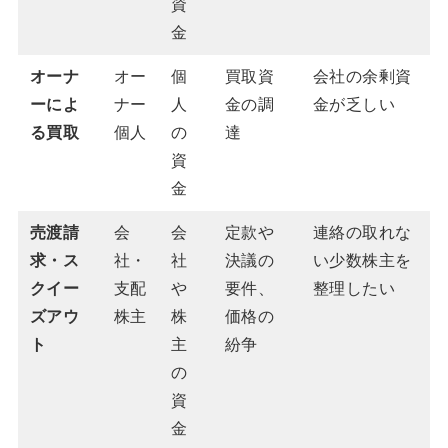
資
金
オーナ
オー
個
買取資
会社の余剰資
ーによ
ナー
人
金の調
金が乏しい
る買取
個人
の
達
資
金
売渡請
会
会
定款や
連絡の取れな
求・ス
社・
社
決議の
い少数株主を
クイー
支配
や
要件、
整理したい
ズアウ
株主
株
価格の
ト
主
紛争
の
資
金