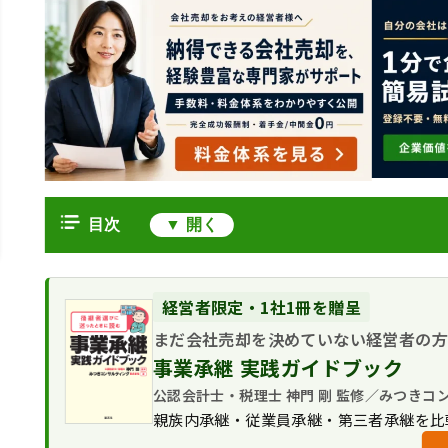
目次
エスクローとは
なぜM&Aでエスクローが利用される
エスクローの仕組と流れ
経営者限定・1社1冊を贈呈
今後、M&Aでの利用が増える？
譲渡代金の支払スキーム
まだ会社売却を決めていない経営者の
M&Aでのエスクローのメリット・デメリッ
役員退職金の支払スキーム
事業承継 実践ガイドブック
エスクローのメリット
エスクローの2種類の方法
エスクローのデメリット
公認会計士・税理士 神門 剛 監修／みつきコ
信託契約を利用する方法
エスクローを利用したM&Aの主な事例
親族内承継・従業員承継・第三者承継を比
銀行口座を利用する方法
アーンアウトを採用してリスク軽減
M&Aにおけるエスクローのまとめ