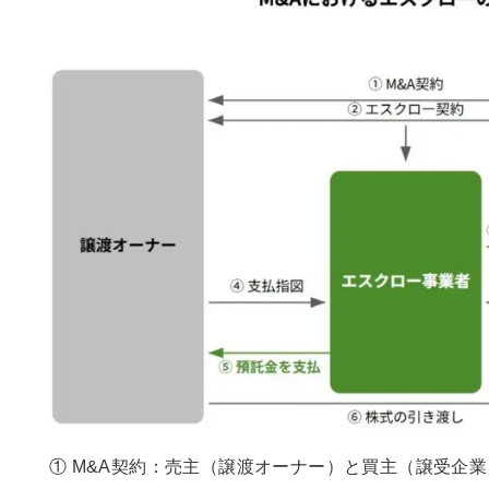
① M&A契約：売主（譲渡オーナー）と買主（譲受企