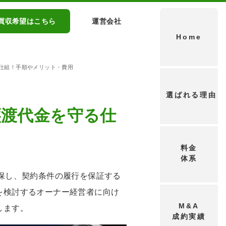
買収希望はこちら
運営会社
Home
る仕組！手順やメリット・費用
選ばれる理由
譲渡代金を守る仕
料金
体系
保し、契約条件の履行を保証する
を検討するオーナー経営者に向け
M&A
します。
成約実績