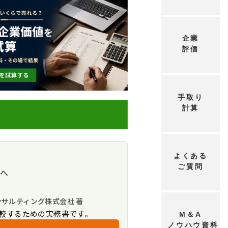
企業
評価
手取り
計算
のか
よくある
ご質問
方へ
ト
ンサルティング株式会社 著
較するための実務書です。
M＆A
を図る事例
ノウハウ資料