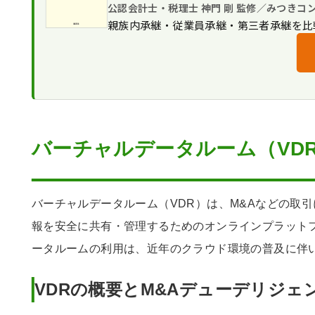
コスト削減の可能性
Q&A管理
公認会計士・税理士 神門 剛 監修／みつきコ
機能とセキュリティ
VDRの効果的な運用方法と注意点
親族内承継・従業員承継・第三者承継を比
監査ログとレポート機能
使いやすさとサポート体制
フォルダ構成とファイル命名規則
よくある質問｜バーチャルデータルーム / V
費用と実績
Q&Aプロセスの効率化
バーチャルデータルーム（VDR）のまとめ
ユーザー管理と注意点
M&Aに潜む財務リスク、見逃してい
バーチャルデータルーム（VD
バーチャルデータルーム（VDR）は、M&Aなどの取
報を安全に共有・管理するためのオンラインプラット
ータルームの利用は、近年のクラウド環境の普及に伴
VDRの概要とM&Aデューデリジェ