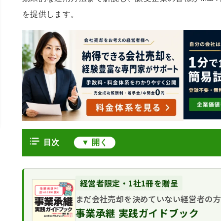
を提供します。
目次
バーチャルデータルーム（VDR）とは
VDRの概要とM&Aデューデリジェ
M&AにおけるVDR導入のメリット
経営者限定・1社1冊を贈呈
従来の物理的データルームとの比較
効率性の向上と遠隔アクセス
まだ会社売却を決めていない経営者の
デューデリジェンスにおけるVDRの主要機
M&Aに潜む財務リスク、見逃してい
セキュリティ強化と透明性確保
事業承継 実践ガイドブック
文書管理とアクセス権限設定
VDR選定時の比較検討ポイント