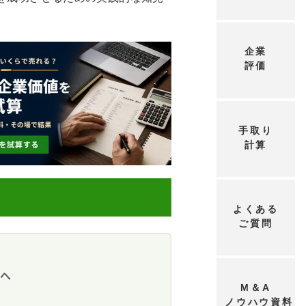
企業
評価
手取り
計算
よくある
ご質問
ンスにおける役割
方へ
能
ませんか？
M＆A
ノウハウ資料