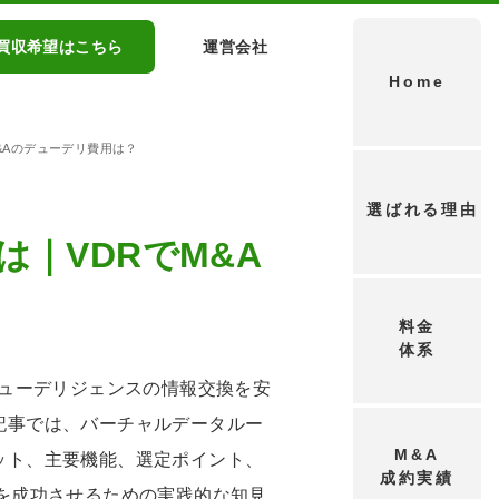
買収希望はこちら
運営会社
Home
&Aのデューデリ費用は？
選ばれる理由
｜VDRでM&A
料金
体系
デューデリジェンスの情報交換を安
記事では、バーチャルデータルー
M&A
ット、主要機能、選定ポイント、
成約実績
を成功させるための実践的な知見