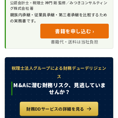
セラーズDDの実施メリットと具体
社内体制の構築
公認会計士・税理士 神門 剛 監修／みつきコンサルティン
い
備
的な進め方
グ株式会社 著
インタビュー中の
親族内承継・従業員承継・第三者承継を比較するため
セラーズ・デュー
よくある質問｜DDへの売り手の心
注意点
の実務書です。
デリジェンスのメリッ
得・準備（FAQ）
ト
書籍を申し込む ›
売り手がデューデリジェンスを受け
具体的な進め方
る準備のまとめ
書籍代・送料は当社負担
M&Aに潜む財務リ
スク、見逃していませ
んか？
税理士法人グループによる財務デューデリジェン
ス
M&Aに潜む財務リスク、見逃していま
せんか？
財務DDサービスの詳細を見る