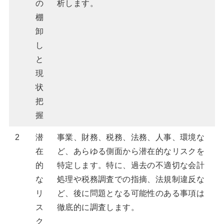
の
析します。
棚
卸
し
と
現
状
把
握
2
潜
事業、財務、税務、法務、人事、環境な
在
ど、あらゆる側面から潜在的なリスクを
的
特定します。特に、過去の不適切な会計
な
処理や税務調査での指摘、法規制違反な
リ
ど、後に問題となる可能性のある事項は
ス
徹底的に調査します。
ク