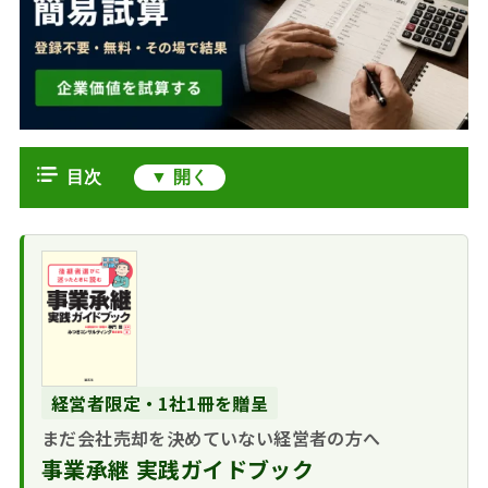
目次
M&Aのデューデリジェンス（DD）
とは
売り手が知っておくべきDDの目的
と買い手の視点
譲受企業の主な調
売り手が行うべきDDの事前準備
査目的
情報整理と資料作
データルームの準備と効率的な運営
経営者限定・1社1冊を贈呈
成・電子化
情報開示の範囲と
マネジメントインタビューへの対応
まだ会社売却を決めていない経営者の方へ
Q&Aの想定とリハ
タイミング
方法と注意点
ーサル
事業承継 実践ガイドブック
秘密情報の取り扱
インタビューの準