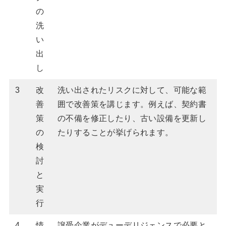
の
洗
い
出
し
3
改
洗い出されたリスクに対して、可能な範
善
囲で改善策を講じます。例えば、契約書
策
の不備を修正したり、古い設備を更新し
の
たりすることが挙げられます。
検
討
と
実
行
4
情
譲受企業がデューデリジェンスで必要と