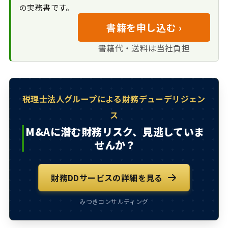
の実務書です。
入可能性
書籍を申し込む ›
M&Aに潜む財務リ
スク、見逃していませ
書籍代・送料は当社負担
んか？
税理士法人グループによる財務デューデリジェン
ス
M&Aに潜む財務リスク、見逃していま
せんか？
財務DDサービスの詳細を見る
みつきコンサルティング