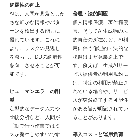
網羅性の向上
AIは、人間が見落としが
倫理・法的問題
ちな細かな情報やパタ
個人情報保護、著作権侵
ーンを検出する能力に
害、そしてAI生成物の法
優れています。これに
的責任の所在など、AI利
より、リスクの見逃し
用に伴う倫理的・法的な
を減らし、DDの網羅性
課題はまだ発展途上で
を向上させることが可
す。例えば、生成AIサー
能です。
ビス提供者の利用規約に
は、特定の利用が禁止さ
ヒューマンエラーの削
れている場合や、サービ
減
スが突然終了する可能性
定型的なデータ入力や
がある旨が明記されてい
比較分析など、人間が
ることがあります。
手動で行う作業ではミ
スが発生しやすいです
導入コストと運用負荷