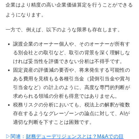
企業はより精度の高い企業価値算定を行うことができる
ようになります。
一方で、例えば、以下のような限界も存在します。
譲渡企業のオーナー個人や、そのオーナーが所有す
る別会社との取引など、取引の背景を深く理解しな
ければ妥当性を評価できない分析は不得手です。
固定資産の評価減の要否や、将来発生する可能性の
ある費用を見積もる各種引当金（貸倒引当金や賞与
引当金など）の計上のように、高度な専門的判断が
求められる領域の分析も得意ではありません。
税務リスクの分析においても、税法上の解釈が複数
存在するようなグレーゾーンの論点に対して、AIが
適切な判断を下すことは困難です。
▷関連：
財務デューデリジェンスとは？M&Aでの目