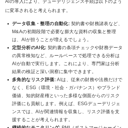
AIの導入により、デューデリジェンス手続は以下のよう
に変革されると考えられます。
データ収集・整理の自動化:
契約書や財務諸表など、
M&Aの初期段階で必要な膨大な資料の収集と整理
は、AIが担うことが増えるでしょう。
定型分析のAI化:
契約書の条項チェックや財務データ
の異常検知など、ルールベースで処理できる分析は
AIが自動で実行します。これにより、専門家は分析
結果の検証と深い洞察に集中できます。
多角的なリスク評価:
AIは、従来の財務や法務だけで
なく、ESG（環境・社会・ガバナンス）やブランド
価値、知的財産権といった多様な側面からのリスク
評価にも貢献します。例えば、ESGデューデリジェ
ンスでは、AIが関連情報を収集し、リスク評価を支
援することが考えられます。
継続的なモニタリング:
PMI（ポストマージャーイン