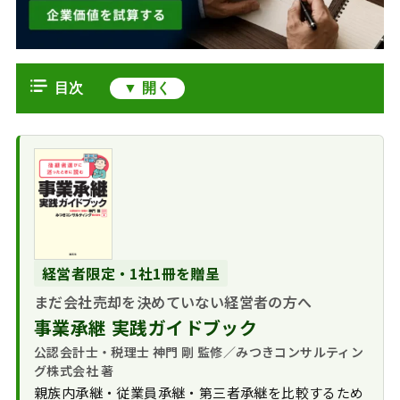
目次
デューデリジェンスにおけるAI活用
の動向と背景
データ量の増大と
AIによる各分野へのデューデリジェ
迅速性の要求
ンス支援
コスト削減圧力と
リーガルテックに
AI活用のメリットと課題
効率化の推進
よる契約書レビュー支
今後のデューデリジェンスとAIの展
援
経営者限定・1社1冊を贈呈
望
AIによる財務データ
まだ会社売却を決めていない経営者の方へ
デューデリジェン
よくある質問｜生成AIのデューデリ
分析支援
事業承継 実践ガイドブック
ス業務の変革
ジェンスへの活用（FAQ）
自然言語処理
公認会計士・税理士 神門 剛 監修／みつきコンサルティン
求められるスキル
（NLP）技術を活用し
デューデリジェンスでの生成AI活用
グ株式会社 著
セット
た情報収集・評判分析
のまとめ
親族内承継・従業員承継・第三者承継を比較するため
中小企業でのAI導