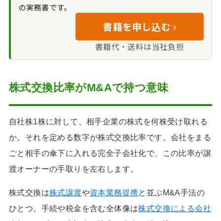
比率の妥当性は第
第三者へのM&Aで
株式交換比率に関するFAQ
の実務書です。
付との使い分け
三者の目で確かめる
株式交換が少ない理由
株式交換比率の算定とM&Aを見据え
書籍を申し込む ›
会社の同一性が保
たまとめ
たれる利点
書籍代・送料は当社負担
比率を見るときの
確認チェックリスト
事例で見る判断の
株式交換比率がM&Aで持つ意味
分かれ目
自社株1株に対して、相手企業の株式を何株受け取れる
か。それを定める数字が株式交換比率です。会社をまる
ごと相手の傘下に入れる完全子会社化で、この比率が譲
渡オーナーの手取りを左右します。
株式交換は
株式譲渡
や
資本業務提携
と並ぶM&A手法の
ひとつ。手続や税金を含む全体像は
株式交換による会社