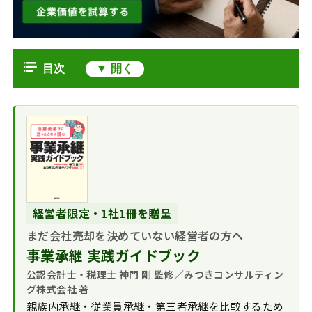
目次
株式交換比率がM&Aで持つ意味
株式交換とはどん
株式交換比率の計算方法
なM&A手法か
基本の計算式と具
比率の決め方｜固定方式と変動方式
対価は株式だけと
体例
固定比率方式
完全子会社化で見落としやすい注意
は限らない
株価をどう算定す
変動比率方式
点
比率ひとつで当事
るか
者の損得が動く
株式の希薄化と既
経営者限定・1社1冊を贈呈
株式交換の税務は適格かどうかで分
上場か非上場かで
存株主への影響
実行には株主総会
かれる
使う手法が変わる
まだ会社売却を決めていない経営者の方へ
の承認が要る
単元未満株式が生
最後は条件交渉で
適格なら課税が繰
事業承継 実践ガイドブック
合併比率や他手法との関係で考える
じる可能性
詰める
り延べられる
合併で使われる合
公認会計士・税理士 神門 剛 監修／みつきコンサルティン
中小企業オーナーが押さえる株式交
比率が不公正だと
株式を売るときに
グ株式会社 著
併比率
換の実務
株主が反発する
課税される
親族内承継・従業員承継・第三者承継を比較するため
株式譲渡・株式交