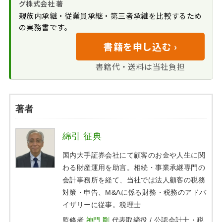
グ株式会社 著
親族内承継・従業員承継・第三者承継を比較するため
の実務書です。
書籍を申し込む ›
書籍代・送料は当社負担
著者
綿引 征典
国内大手証券会社にて顧客のお金や人生に関
わる財産運用を助言。相続・事業承継専門の
会計事務所を経て、当社では法人顧客の税務
対策・申告、M&Aに係る財務・税務のアドバ
イザリーに従事。税理士
監修者
神門 剛
代表取締役 / 公認会計士・税