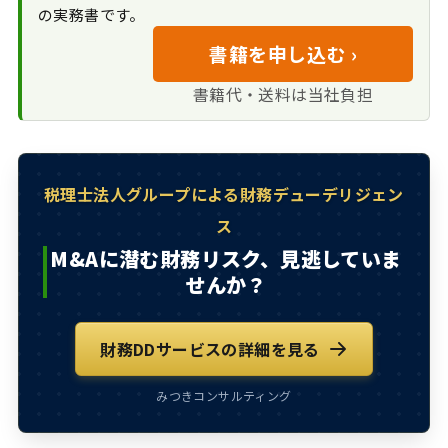
の実務書です。
営業秘密・ノウハ
ウの特定と管理体制の
書籍を申し込む ›
評価
知財関連契約のレ
書籍代・送料は当社負担
ビューとブランド価値
評価
M&Aに潜む財務リ
スク、見逃していませ
税理士法人グループによる財務デューデリジェン
んか？
ス
M&Aに潜む財務リスク、見逃していま
せんか？
財務DDサービスの詳細を見る
みつきコンサルティング