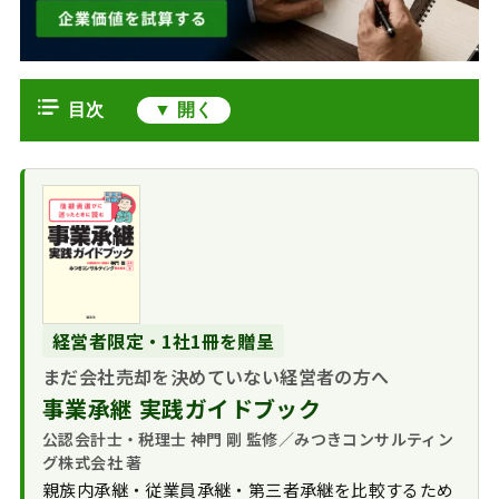
目次
M&Aにおけるデューデリジェンスと
は
知的財産デューデリジェンスとは
知財DDの目的と重
M&Aにおける知財評価のポイント
要性
保有知的財産のリ
よくある質問｜知的財産デューデリ
スト化と権利状況の確
ジェンス（FAQ）
経営者限定・1社1冊を贈呈
認
M&Aにおける知的財産デューデリジ
まだ会社売却を決めていない経営者の方へ
主要な特許・商標
ェンスのまとめ
の事業への貢献度評価
事業承継 実践ガイドブック
と侵害リスク
公認会計士・税理士 神門 剛 監修／みつきコンサルティン
著作権の権利帰属
グ株式会社 著
と利用許諾の確認
親族内承継・従業員承継・第三者承継を比較するため