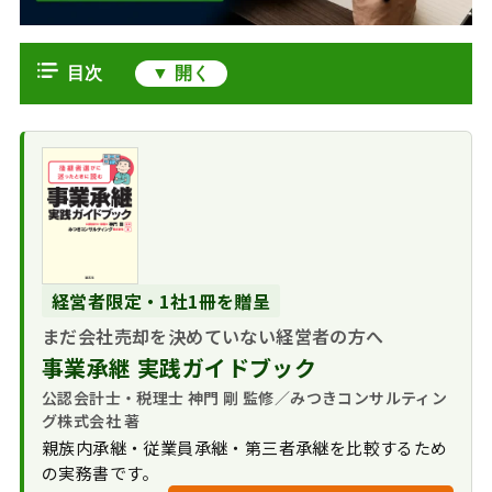
目次
人材派遣会社とは
人材派遣業界の現
人材派遣業界のM&A動向
状
過去10年間の人材
人材派遣業界のM&Aのメリット・デ
人材派遣業界の主
派遣業界のM&A件数の
メリット
なプレーヤー
推移
人材派遣会社の売
人材派遣会社のM&Aでの価格相場
今後の展望
M&Aにより業界再
却メリット
譲渡価格の算出手
経営者限定・1社1冊を贈呈
編が進む
人材派遣会社のM&A事例
人材派遣会社の買
順
異業種の会社に対
まだ会社売却を決めていない経営者の方へ
よくあるご質問｜人材派遣業のM&A
収メリット
人材派遣会社を高
するM&Aも活発に
に関するFAQ
事業承継 実践ガイドブック
人材派遣会社が
額で売却するポイント
M&Aを実施する際の注
人材派遣業界M&Aのまとめ
公認会計士・税理士 神門 剛 監修／みつきコンサルティン
意点
グ株式会社 著
親族内承継・従業員承継・第三者承継を比較するため
の実務書です。