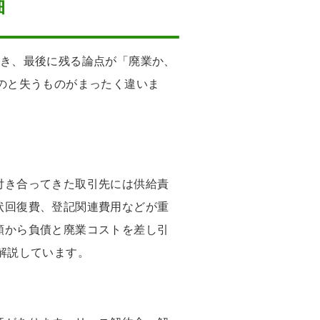
軸
とき、最後に残る論点が「廃業か、
のと失うものがまったく違いま
付き合ってきた取引先には供給責
状回復費、登記関連費用などが重
額から負債と廃業コストを差し引
解説しています。