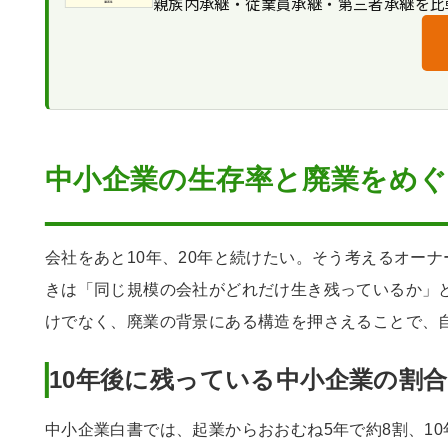
親族内承継・従業員承継・第三者承継を比
自社が売却対象になる条件
売却前に整えておくべき事項
「うちのような小さな会社でも売れ
中小企業の生存率とM&Aに関するFAQ
個人保証と相続を同時に整理する
「従業員や取引先にいつ伝えるべき
企業生存率（存続率）のまとめ
「税金で半分以上持っていかれるの
中小企業の生存率と廃業をめぐ
会社をあと10年、20年と続けたい。そう考えるオー
きは「同じ規模の会社がどれだけ生き残っているか」
けでなく、廃業の背景にある構造を押さえることで、
10年後に残っている中小企業の割合
中小企業白書では、起業からおおむね5年で約8割、1