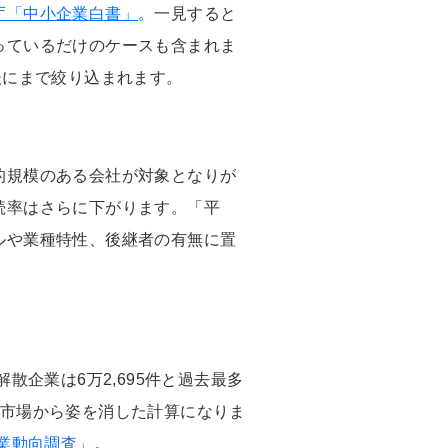
庁「中小企業白書」
。一見すると
っているだけのケースも含まれま
後にまで絞り込まれます。
的規模のある会社が対象となりが
続率はさらに下がります。「平
ルや業種特性、後継者の有無に置
散企業は6万2,695件と過去最多
が市場から姿を消した計算になりま
企業動向調査」
。