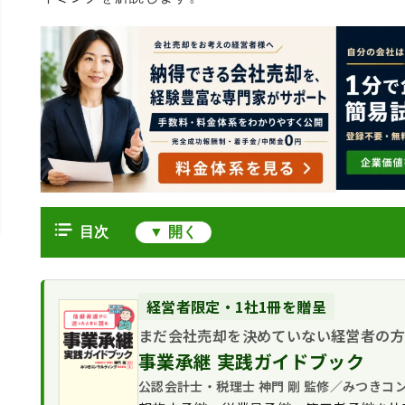
目次
中小企業の生存率と廃業をめぐる現実
10年後に残っている中小企業の割合
会社が「生存」する3つの道
経営者限定・1社1冊を贈呈
2024年の休廃業・解散は過去最多
自力で続ける ─ 経営改善と後継者育
まだ会社売却を決めていない経営者の
廃業ではなくM&Aを選ぶ判断軸
黒字廃業が増え続ける構造
親族・社員に渡す ─ 親族内承継・M
事業承継 実践ガイドブック
廃業を選んだ場合に失うもの
中小企業の生存率を高める早期承継対策
第三者に託す ─ M&Aによる事業承
M&Aを選んだ場合に守れるもの
公認会計士・税理士 神門 剛 監修／みつきコ
動き出しの目安は60歳前後
オーナー経営者がよくつまずく論点