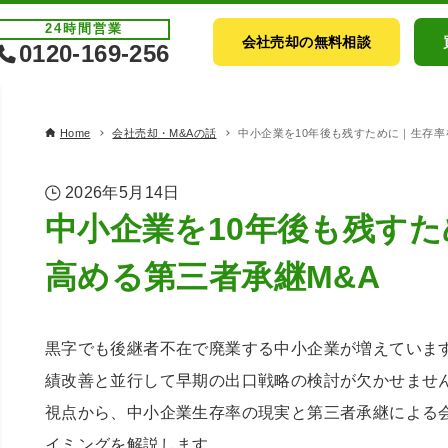
24時間
営業
会社売却の無料相談
0120-169-256
Home
会社売却・M&Aの話
中小企業を10年後も残すために｜生存率
2026年5月14日
中小企業を10年後も残す
高める第三者承継M&A
黒字でも後継者不在で廃業する中小企業が増えています
績改善と並行して早期の出口戦略の検討が欠かせません
視点から、中小企業生存率の現実と第三者承継による
イミングを解説します。