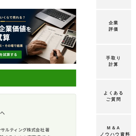
企業
評価
手取り
計算
よくある
ご質問
成
方へ
BO
継
M＆A
ンサルティング株式会社 著
ノウハウ資料