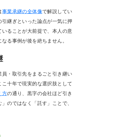
は
事業承継の全体像
で解説してい
の引継ぎといった論点が一気に押
ていることが大前提で、本人の意
になる事例が後を絶ちません。
継
業員・取引先をまるごと引き継い
ここ十年で現実的な選択肢として
え方
の通り、黒字の会社ほど引き
む」のではなく「託す」ことで、
。