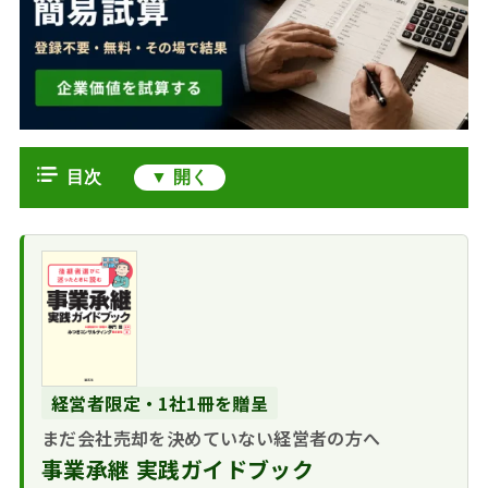
目次
M&Aで譲渡オーナーが債権承継をど
う設計するか
承継する債権・し
債権の承継方法と第三者対抗要件
ない債権を契約で線引
債権譲渡契約の締
債務の承継方法と債権者の同意
きする
結
免責的債務引受
株式譲渡・会社分割と比べた承継の
クロージングまで
債務者対抗要件と
併存的債務引受
に対抗要件を整えるス
違い
経営者限定・1社1冊を贈呈
第三者対抗要件
（重畳的債務引受）
ケジュール
債務超過でも事業譲渡で承継できる
譲渡制限特約の確
まだ会社売却を決めていない経営者の方へ
個人保証・金融機
か
認
事業承継 実践ガイドブック
関借入の扱い
個別資産・事業だ