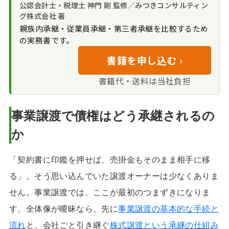
事業譲渡の債権承継に関するFAQ
公認会計士・税理士 神門 剛 監修／みつきコンサルティン
けを切り出して譲渡す
グ株式会社 著
事業譲渡の債権承継を成功させるた
る
親族内承継・従業員承継・第三者承継を比較するため
めの要点
詐害行為・債務逃
の実務書です。
れと見られないための
書籍を申し込む ›
備え
書籍代・送料は当社負担
事業譲渡で債権はどう承継されるの
か
「契約書に印鑑を押せば、売掛金もそのまま相手に移
る」。そう思い込んでいた譲渡オーナーは少なくありま
せん。事業譲渡では、ここが最初のつまずきになりま
す。全体像が曖昧なら、先に
事業譲渡の基本的な手続と
流れ
と、会社ごと引き継ぐ
株式譲渡という承継の仕組み