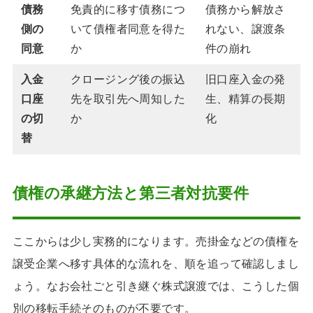
債務
免責的に移す債務につ
債務から解放さ
側の
いて債権者同意を得た
れない、譲渡条
同意
か
件の崩れ
入金
クロージング後の振込
旧口座入金の発
口座
先を取引先へ周知した
生、精算の長期
の切
か
化
替
債権の承継方法と第三者対抗要件
ここからは少し実務的になります。売掛金などの債権を
譲受企業へ移す具体的な流れを、順を追って確認しまし
ょう。なお会社ごと引き継ぐ株式譲渡では、こうした個
別の移転手続そのものが不要です。