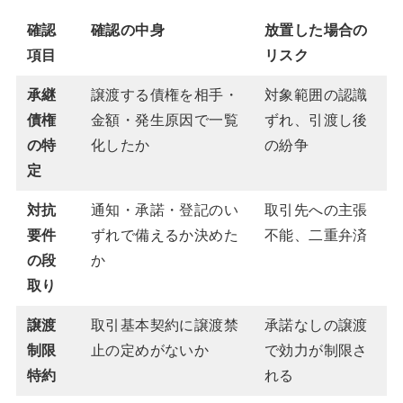
確認
確認の中身
放置した場合の
項目
リスク
承継
譲渡する債権を相手・
対象範囲の認識
債権
金額・発生原因で一覧
ずれ、引渡し後
の特
化したか
の紛争
定
対抗
通知・承諾・登記のい
取引先への主張
要件
ずれで備えるか決めた
不能、二重弁済
の段
か
取り
譲渡
取引基本契約に譲渡禁
承諾なしの譲渡
制限
止の定めがないか
で効力が制限さ
特約
れる