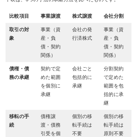
比較項目
事業譲渡
株式譲渡
会社分割
取引の対
事業（資
会社の発
事業（資
象
産・負
行済株式
産・負
債・契約
債・契約
関係）
関係）
債権・債
契約で定
会社ごと
分割契約
務の承継
めた範囲
包括的に
で定めた
を個別に
承継
範囲を包
承継
括的に承
継
移転の手
債権譲
個別の移
個別の移
続
渡・債務
転手続は
転手続は
引受を個
不要
原則不要