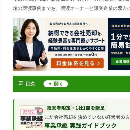
場の譲渡事例までを、譲渡オーナーと譲受企業の双方
目次
レジャー業界のM&Aを押し上げるインバウ
余暇市場の回復と客単価上昇という
譲渡オーナーと譲受企業が描くレジャー施設
経営者限定・1社1冊を贈呈
2強寡占と新規開業ラッシュが生む
譲渡オーナーのメリットとデメリッ
まだ会社売却を決めていない経営者の
レジャー施設の譲渡価格を形づくる客単価
買い手の顔ぶれ｜大手運営会社・異
譲受企業のメリットとデメリット
事業承継 実践ガイドブック
中小レジャー事業で使われる年買法
開発許可・興行場法・設備更新が絡むレジャ
ド