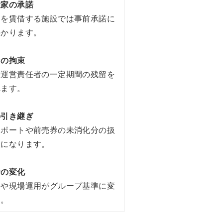
大家の承諾
物を賃借する施設では事前承諾に
かかります。
ンの拘束
や運営責任者の一定期間の残留を
れます。
の引き継ぎ
スポートや前売券の未消化分の扱
点になります。
針の変化
定や現場運用がグループ基準に変
す。