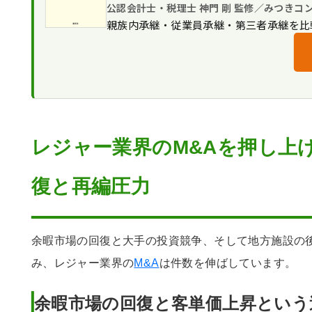
譲渡価格を押し上げる集客KPIと客
公認会計士・税理士 神門 剛 監修／みつきコ
施設の許認可と法定検査の承継
レジャー施設のM&Aで踏む実務プロセス
親族内承継・従業員承継・第三者承継を比
大型設備の更新負担と減価償却の実
選択と集中で関東エリアの遊技場譲渡を実
季節雇用とキャストの労務承継
譲渡を決めた背景
みつきコンサルティングがレジャー業界のM
譲渡の決め手
税理士法人グループならではの財務
レジャー業界のM&Aでよくある質問
譲渡後の変化
レジャー施設の商流と許認可への理
まとめ｜レジャー業界のM&A・譲渡はみつ
その他のレジャー業界のM&A 事例
完全成功報酬制の料金体系
レジャー業界のM&A関連コラム
レジャー業界のM&Aを押し上
復と再編圧力
余暇市場の回復と大手の投資競争、そして地方施設の
み、レジャー業界の
M&A
は件数を伸ばしています。
余暇市場の回復と客単価上昇という