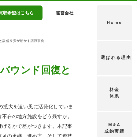
買収希望はこちら
運営会社
Home
復と設備投資が動かす譲渡事例
選ばれる理由
ンバウンド回復と
料金
体系
の拡大を追い風に活発化していま
者不在の地方施設をどう残すか。
M&A
継げるかで差がつきます。本記事
成約実績
許可の承継、進め方、そして遊技