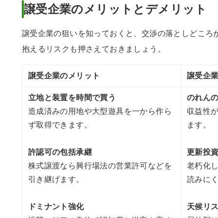
譲受企業のメリットとデメリット
譲受企業の狙いを知っておくと、交渉の落としどころ
抱えるリスクも押さえておきましょう。
譲受企業のメリット
譲受企
立地と装置を時間で買う
のれん
造成済みの用地や大型遊具を一から作ら
収益性
ず取得できます。
ます。
許認可の包括承継
更新投
株式譲渡なら興行場法の営業許可などを
老朽化
引き継げます。
読みに
ドミナント強化
天候リ