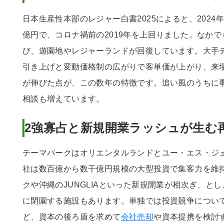
日本生産性本部のレジャー白書2025によると、2024年
億円で、コロナ禍前の2019年を上回りました。なか
び、遊園地やレジャーランドが回復しています。大手
引き上げと変動価格制の広がりで客単価が上がり、来
が伸びた点が、この数年の特徴です。追い風のうちに
相談も増えています。
2強寡占と新規開業ラッシュが生む
テーマパークはオリエンタルランドとユー・エス・ジ
社は数百億から数千億円規模の大型投資で集客力を維
クや沖縄のJUNGLIAといった新規開業が相次ぎ、と
に閉園する施設もあります。単独では投資競争につい
ど、資本の後ろ盾を求めて
会社売却
や資本提携を検討