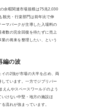
の余暇関連市場規模は75兆2,030
でも観光・行楽部門は前年比で伸
テーマパークが主導した入場料の
場者数の完全回復を待たずに売上
事業の将来を整理したい、という
再編の波
ェイの2強が市場の大半を占め、両
持しています。一方でジブリパー
しまえんやスペースワールドのよう
ていけない中堅・地方の施設ほ
する流れが強まっています。