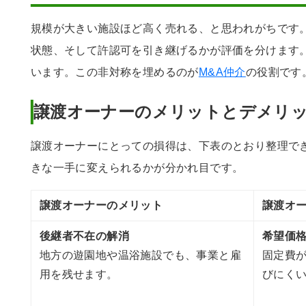
規模が大きい施設ほど高く売れる、と思われがちです
状態、そして許認可を引き継げるかが評価を分けます
います。この非対称を埋めるのが
M&A仲介
の役割です
譲渡オーナーのメリットとデメリ
譲渡オーナーにとっての損得は、下表のとおり整理で
きな一手に変えられるかが分かれ目です。
譲渡オーナーのメリット
譲渡オ
後継者不在の解消
希望価
地方の遊園地や温浴施設でも、事業と雇
固定費
用を残せます。
びにく