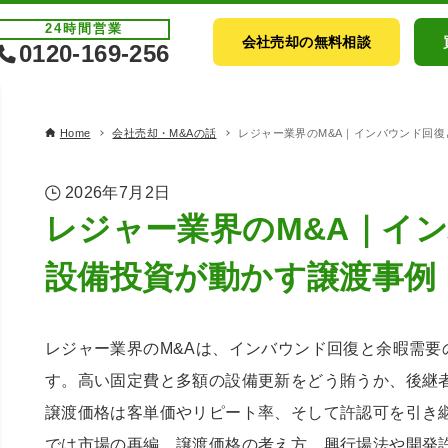
24時間
営業
会社売却の無料相談
0120-169-256
Home
会社売却・M&Aの話
レジャー業界のM&A｜インバウンド回
2026年7月2日
レジャー業界のM&A｜イ
設備投資が動かす譲渡事例
レジャー業界のM&Aは、インバウンド回復と余暇需要
す。高い固定費と多額の設備更新をどう賄うか、後継
譲渡価格は客単価やリピート率、そして許認可を引き
では市場の再編、譲渡価格の考え方、興行場法や開発