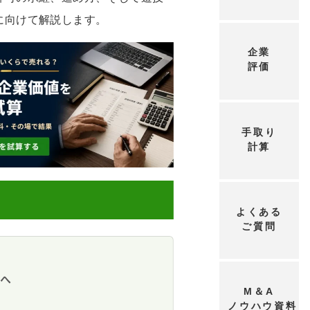
に向けて解説します。
企業
評価
手取り
計算
よくある
ご質問
ンド回復と再編圧力
追い風
M&Aの損得
再編の波
ト
方へ
と固定費構造
業種・投資ファン
M＆A
の考え方
ー施設M&Aの重い論点
ノウハウ資料