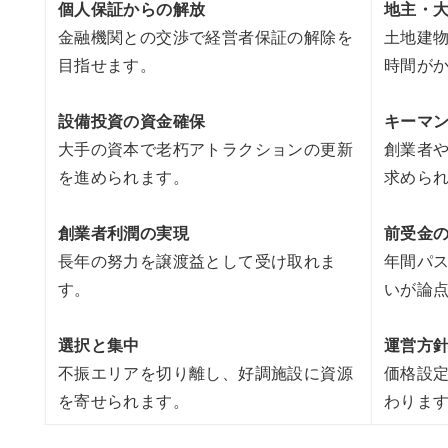
個人保証からの解放
地主・
金融機関との交渉で経営者保証の解除を
土地建
目指せます。
時間が
設備投資の資金確保
キーマ
大手の資本で老朽アトラクションの更新
創業者
を進められます。
求めら
創業者利潤の実現
前受金
長年の努力を譲渡益として受け取れま
年間パ
す。
いが論
選択と集中
運営方
不振エリアを切り離し、好調施設に資源
価格設
を寄せられます。
わりま