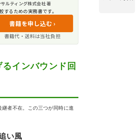
単価
ンサルティング株式会社 著
較するための実務書です。
態
現した事例
書籍を申し込む ›
&Aで支持される理由
書籍代・送料は当社負担
・税務の裏付け
解
きコンサルティングへ
げるインバウンド回
後継者不在。この三つが同時に進
追い風