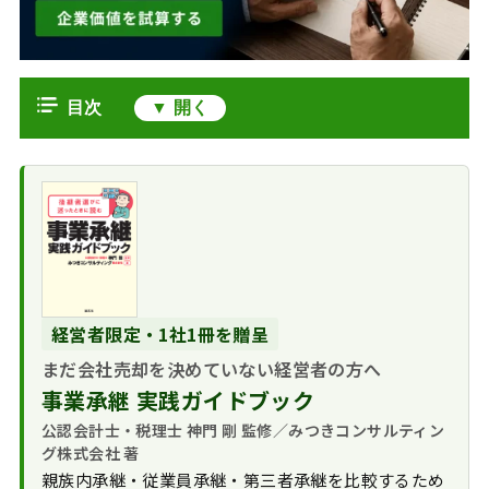
目次
会社売却の株式譲渡損とは｜非上場
株式特有の論点
株式譲渡で損失が
個人オーナーの株式譲渡の損失｜上
発生する代表的な3パタ
場と非上場で異なる救済
ーン
非上場株式の譲渡
法人保有株式の譲渡損｜売却前の組
申告分離課税とい
損失｜年内の内部通算
織再編で生きる
うルールの意味
のみ可能
経営者限定・1社1冊を贈呈
法人税の課税所得
低額譲渡・少数株主整理での譲渡損
上場株式の譲渡損
まだ会社売却を決めていない経営者の方へ
と全面通算が可能
取得費の確定が損
失｜損益通算と3年繰越
会社売却前の税務最適化｜損失計上
事業承継 実践ガイドブック
持株会社化と譲渡
失計算の出発点
控除
と退職金スキーム
損を活用する判断
公認会計士・税理士 神門 剛 監修／みつきコンサルティン
低額譲渡のみなし
NISA口座の損失は
役員退職金との組
確定申告の実務｜書類準備と注意点
グ株式会社 著
贈与・寄附金課税
救済対象外
合せ
親族内承継・従業員承継・第三者承継を比較するため
申告に必要な書類
株式譲渡の損失に関するFAQ