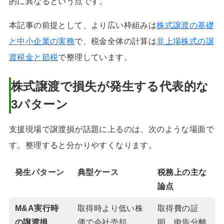
的に異なるという点です。
本記事の前提として、より広い枠組みは
株式譲渡の基礎
と中小企業の実務
で、税金全体の計算は
非上場株式の譲
渡税金と節税
で整理しています。
株式譲渡で損失が発生する代表的な
3パターン
支援現場で譲渡損が話題に上るのは、次のような場面で
す。整理すると分かりやすくなります。
発生パターン
典型ケース
税務上の主な
論点
M&A実行時
取得時より低い株
取得費の証
の譲渡損
価で会社売却
明、申告分離