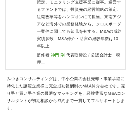
策定、モニタリング支援事業に従事。運営す
るファンドでは、投資先の経営戦略の策定、
組織改革等をハンズオンにて担当。東南アジ
アなど海外での業務経験から、クロスボーダ
ー案件に関しても知見を有する。M&Aの成約
実績多数、M&A仲介・助言の経験年数は10
年以上
監修者
神門 剛
代表取締役 / 公認会計士・税
理士
みつきコンサルティングは、中小企業の会社売却・事業承継に
特化した譲渡企業様に完全成功報酬制のM&A仲介会社です。売
り手と買い手企業の最適なマッチングを、経験豊富なM&Aコン
サルタントが初期相談から成約まで一貫してフルサポートしま
す。