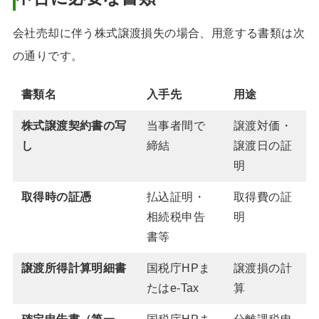
会社売却に伴う株式譲渡損失の場合、用意する書類は次
の通りです。
書類名
入手先
用途
株式譲渡契約書の写
当事者間で
譲渡対価・
し
締結
譲渡日の証
明
取得時の証憑
払込証明・
取得費の証
相続税申告
明
書等
譲渡所得計算明細書
国税庁HPま
譲渡損の計
たはe-Tax
算