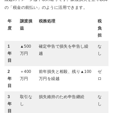
の「税金の前払い」のように活用できます。
年
譲渡損
税務処理
税
度
益
負
担
1
▲500
確定申告で損失を申告し繰
な
年
万円
越
し
目
2
＋400
前年損失と相殺、残り▲100
ゼ
年
万円
万円を繰越
ロ
目
3
取引な
損失維持のため申告継続
な
年
し
し
目