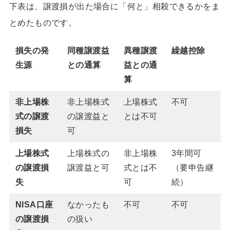
下表は、譲渡損が出た場合に「何と」相殺できるかをま
とめたものです。
損失の発
同種譲渡益
異種譲渡
繰越控除
生源
との通算
益との通
算
非上場株
非上場株式
上場株式
不可
式の譲渡
の譲渡益と
とは不可
損失
可
上場株式
上場株式の
非上場株
3年間可
の譲渡損
譲渡益と可
式とは不
（要申告継
失
可
続）
NISA口座
なかったも
不可
不可
の譲渡損
の扱い