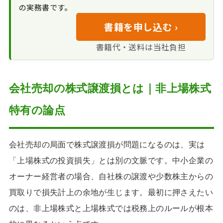
少数株主からの買
譲渡損失を活用す
の実務書です。
配偶者控除・社会
取価格と譲渡損
まとめ｜株式譲渡損と会社売却の手
る場合の事前準備
保険料への跳ね返り
書籍を申し込む ›
取り最適化
申告不要な場合の
書籍代・送料は当社負担
判断
会社売却の株式譲渡損とは｜非上場株式
特有の論点
会社売却の局面で株式譲渡損が問題になるのは、実は
「上場株式の投資損失」とは別の文脈です。中小企業の
オーナー経営者の場合、自社株の譲渡や少数株主からの
買取りで損失計上の余地が生じます。最初に押さえたい
のは、非上場株式と上場株式では税務上のルールが根本