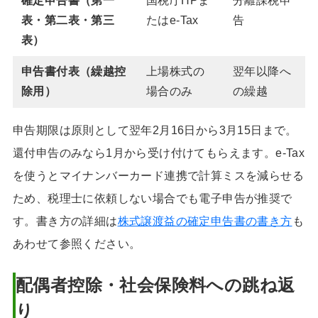
確定申告書（第一
国税庁HPま
分離課税申
表・第二表・第三
たはe-Tax
告
表）
申告書付表（繰越控
上場株式の
翌年以降へ
除用）
場合のみ
の繰越
申告期限は原則として翌年2月16日から3月15日まで。
還付申告のみなら1月から受け付けてもらえます。e-Tax
を使うとマイナンバーカード連携で計算ミスを減らせる
ため、税理士に依頼しない場合でも電子申告が推奨で
す。書き方の詳細は
株式譲渡益の確定申告書の書き方
も
あわせて参照ください。
配偶者控除・社会保険料への跳ね返
り