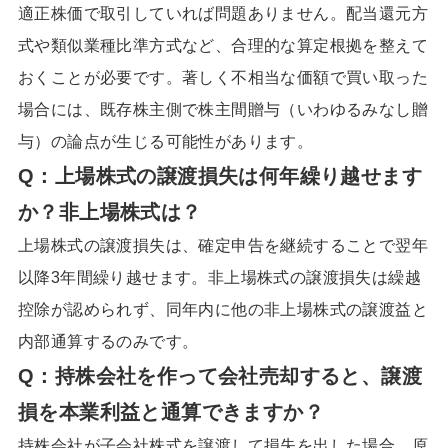
適正株価で取引していれば問題ありません。配当還元方
式や類似業種比準方式など、合理的な算定根拠を整えて
おくことが必要です。著しく不相当な価額で買い取った
場合には、既存株主側で株主間贈与（いわゆるみなし贈
与）の論点が生じる可能性があります。
Q：
上場株式の譲渡損失は何年繰り越せます
か？非上場株式は？
上場株式の譲渡損失は、確定申告を継続することで翌年
以降3年間繰り越せます。非上場株式の譲渡損失は繰越
控除が認められず、同年内に他の非上場株式の譲渡益と
内部通算するのみです。
Q：
持株会社を作って会社売却すると、譲渡
損を本業利益と通算できますか？
持株会社が子会社株式を譲渡して損失を出した場合、原