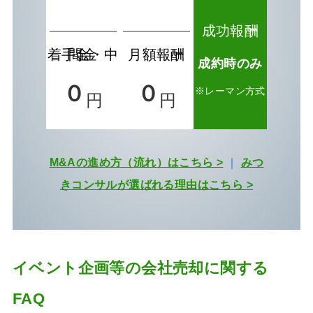
成功報酬
着手金・中間金
月額報酬
成約時のみ
０
０
※レーマン方式
円
円
M&Aの進め方（流れ）はこちら >
｜
みつ
きコンサルが選ばれる理由はこちら >
イベント企画等の会社売却に関する
FAQ