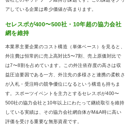
アしている企業は希少価値が高まります。
セレスポが400〜500社・10年超の協力会社
網を維持
本業界主要企業のコスト構造（単体ベース）を見ると、
外注費は恒常的に売上高対比5〜7割、売上原価対比で
は7〜8割を占めています。この外注依存度の高さは収
益圧迫要因である一方、外注先の多様さと連携の柔軟さ
が入札・受注時の競争優位になるという構造も持ちま
す。スポーツイベントを主力とするセレスポが400〜
500社の協力会社と10年以上にわたって継続取引を維持
している実績は、その協力会社網自体がM&A時に高い
評価を受ける重要な無形資産です。