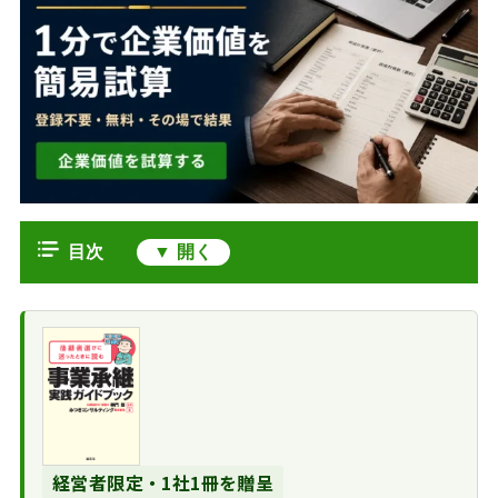
目次
イベント会社の市場動向
イベント関連産業
イベント会社における売却のメリッ
の市場規模
ト・課題
リアルイベントの
譲渡オーナーにと
イベント会社の売却相場と株式評価
段階的な回復
ってのメリット
売却相場の算定方
イベント会社の売却を成功させるポ
デジタル化の進展
譲受企業にとって
法
イント
による変化
経営者限定・1社1冊を贈呈
のメリット
評価額を左右する