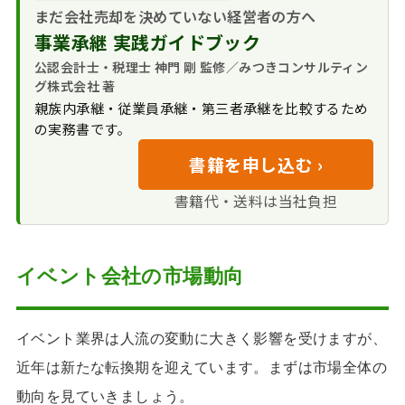
オンラインとリア
高評価の要因を整
株式譲渡と事業譲渡の違いと選択
人材不足と労働環
まだ会社売却を決めていない経営者の方へ
具体的な指標
ル融合のハイブリッド
理する
境の整備
会社ごと引き継ぐ
事業承継 実践ガイドブック
従業員の雇用と引継ぎについて
フィー型業務比率
型需要
書類整理と管理体
株式譲渡
イベント業界特有
が評価倍率の上下を決
雇用条件の維持と
公認会計士・税理士 神門 剛 監修／みつきコンサルティン
イベント企画等の会社売却の事例
制の構築
のコスト構造の課題
特定の事業を切り
める可能性
グ株式会社 著
保護
労務管理の徹底と
売却プラットフォ
みつきコンサルティングの料金体系
出す事業譲渡
親族内承継・従業員承継・第三者承継を比較するため
従業員への情報開
未払いリスクの解消
ームでの事例確認
（着手金・中間金ゼロ）
株式譲渡と事業譲
の実務書です。
示タイミング
業績の維持向上に
渡の比較表
イベント企画等の会社売却に関する
組織統合による前
書籍を申し込む ›
努める
FAQ
向きな変化
書籍代・送料は当社負担
イベント会社に精通したM&A仲介
会社｜みつきコンサルティング
イベント企画等の
イベント会社の市場動向
会社売却の関連コラム
イベント業界は人流の変動に大きく影響を受けますが、
近年は新たな転換期を迎えています。まずは市場全体の
動向を見ていきましょう。