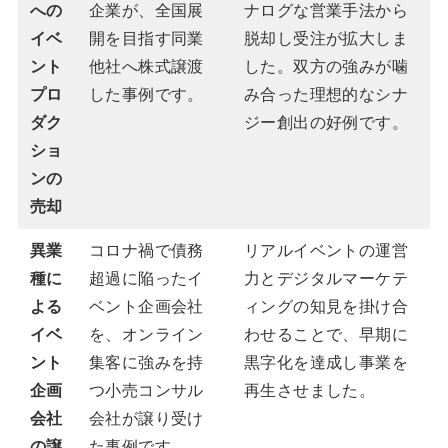
への
企業が、全国展
ナログな営業手法から
イベ
開を目指す同業
脱却し受注が拡大しま
ント
他社へ株式譲渡
した。双方の強みが噛
プロ
した事例です。
み合った理想的なシナ
ダク
ジー創出の好例です。
ショ
ンの
売却
異業
コロナ禍で債務
リアルイベントの運営
種に
超過に陥ったイ
力とデジタルマーケテ
よる
ベント企画会社
ィングの知見を掛け合
イベ
を、オンライン
わせることで、早期に
ント
集客に強みを持
黒字化を達成し事業を
企画
つ小売コンサル
再生させました。
会社
会社が譲り受け
の譲
た事例です。