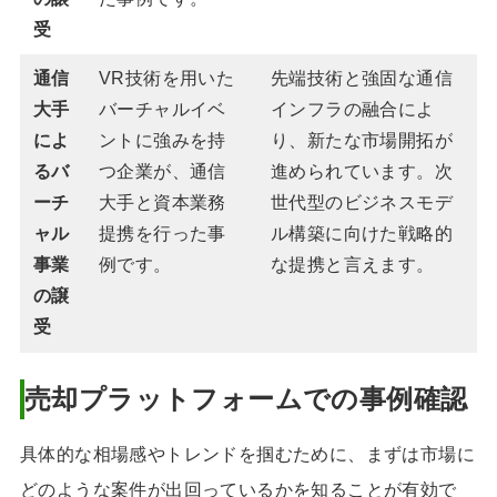
受
通信
VR技術を用いた
先端技術と強固な通信
大手
バーチャルイベ
インフラの融合によ
によ
ントに強みを持
り、新たな市場開拓が
るバ
つ企業が、通信
進められています。次
ーチ
大手と資本業務
世代型のビジネスモデ
ャル
提携を行った事
ル構築に向けた戦略的
事業
例です。
な提携と言えます。
の譲
受
売却プラットフォームでの事例確認
具体的な相場感やトレンドを掴むために、まずは市場に
どのような案件が出回っているかを知ることが有効で