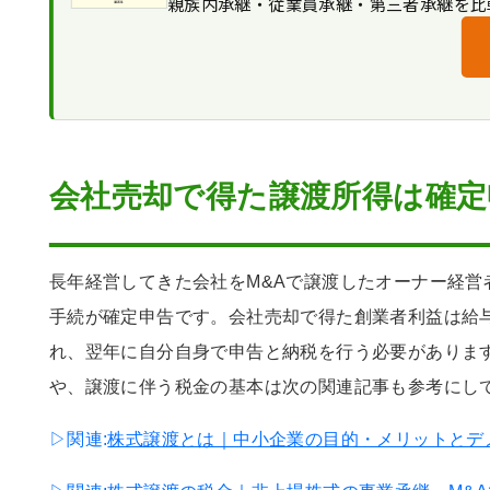
親族内承継・従業員承継・第三者承継を比
申告書第三表(分離課税用)への記入
概算取得費(5％)の活用判断
アーンアウト・分割払い時の申告タ
会社売却の譲渡所得確定申告に関するFAQ
申告書第一表・第二表の記入
仲介手数料等の譲渡費用計上
住民税・国民健康保険料への跳ね返
まとめ
e-Taxによる電子申告
譲渡損が出た場合の取扱い
会社売却で得た譲渡所得は確定
長年経営してきた会社をM&Aで譲渡したオーナー経営
手続が確定申告です。会社売却で得た創業者利益は給
れ、翌年に自分自身で申告と納税を行う必要がありま
や、譲渡に伴う税金の基本は次の関連記事も参考にし
▷関連:
株式譲渡とは｜中小企業の目的・メリットとデ