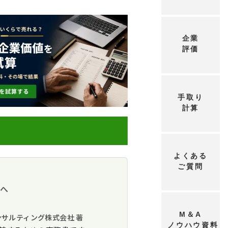
企業
評価
手取り
計算
よくある
ご質問
離課税
5％
方へ
M＆A
算明細書
ンサルティング株式会社 著
論点
ノウハウ資料