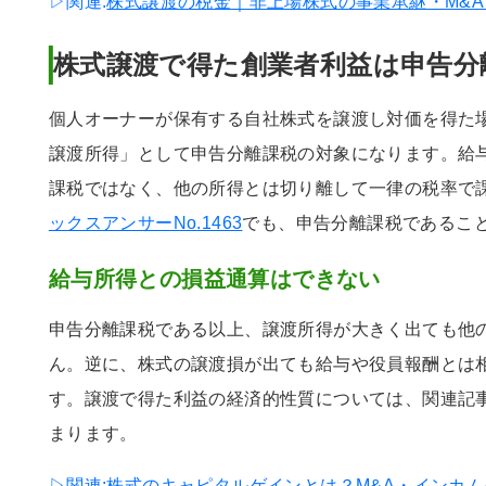
▷関連:
株式譲渡の税金｜非上場株式の事業承継・M&
株式譲渡で得た創業者利益は申告分
個人オーナーが保有する自社株式を譲渡し対価を得た
譲渡所得」として申告分離課税の対象になります。給
課税ではなく、他の所得とは切り離して一律の税率で
ックスアンサーNo.1463
でも、申告分離課税であるこ
給与所得との損益通算はできない
申告分離課税である以上、譲渡所得が大きく出ても他
ん。逆に、株式の譲渡損が出ても給与や役員報酬とは
す。譲渡で得た利益の経済的性質については、関連記
まります。
▷関連:
株式のキャピタルゲインとは？M&A・インカ