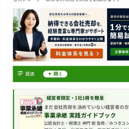
目次
会社売却で得た譲渡所得は確定申告が必要
株式譲渡で得た創業者利益は申告分
譲渡所得にかかる税率と計算方法
経営者限定・1社1冊を贈呈
確定申告の期限と無申告のリスク
税率は所得税・住民税合わせて20.31
まだ会社売却を決めていない経営者の
確定申告書の書き方と必要書類
譲渡所得の計算式
事業承継 実践ガイドブック
用意する申告書類
会社売却の手取りを最大化する設計の工夫
会社売却での税額計算例
株式等に係る譲渡所得等の金額の計
公認会計士・税理士 神門 剛 監修／みつきコ
役員退職金との組み合わせ
譲渡所得の確定申告で見落としやすい実務