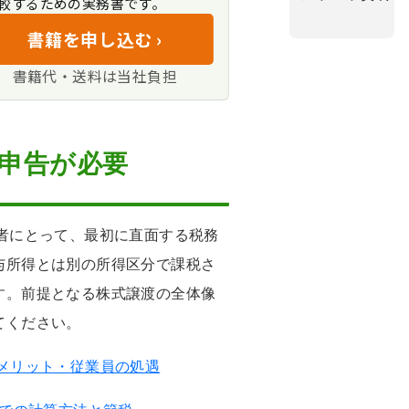
較するための実務書です。
イミング
書籍を申し込む ›
り
書籍代・送料は当社負担
申告が必要
者にとって、最初に直面する税務
与所得とは別の所得区分で課税さ
す。前提となる株式譲渡の全体像
てください。
メリット・従業員の処遇