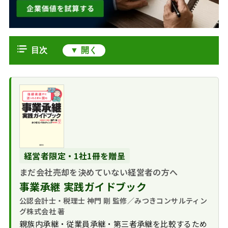
目次
投資ファンドとは
投資ファンドの仕
投資ファンドの種類
組み
プライベート・エ
ファンドの投資対象となる会社
M&Aでファンドが
クイティ・ファンド
ファンドが好む投
ファンドへのM&Aのメリット・デメ
活用される主な理由
（PEファンド）
資対象会社の特性
リット
事業承継ファンド
事業規模によるフ
ファンドに会社売
経営者限定・1社1冊を贈呈
ファンドへのM&Aに向けた準備と交
企業再生ファンド
ァンドの選定
却するメリット
渉のポイント
ベンチャーキャピ
まだ会社売却を決めていない経営者の方へ
ファンドに会社売
タル（VC）
投資対象となるか
事業承継 実践ガイドブック
PEファンドによるM&A投資事例
却するデメリット
の事前検討
2025年のファンド
公認会計士・税理士 神門 剛 監修／みつきコンサルティン
まとめ｜M&Aでファンドに会社売却
売却希望条件の設
グ株式会社 著
による買収事例
定とファンド選定
親族内承継・従業員承継・第三者承継を比較するため