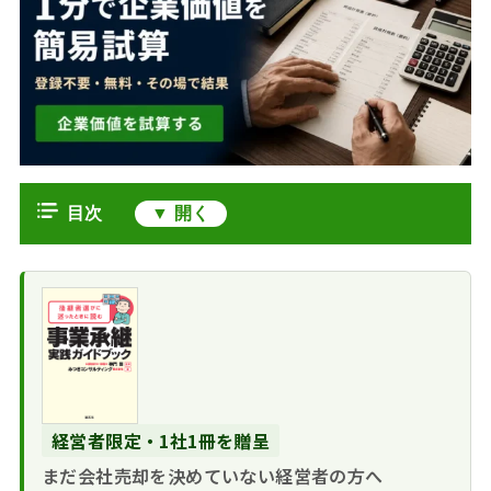
目次
IT・ソフトウェア業界のM&Aの現状
と動向
M&A件数が高水準
2030年に最大79万人不足するIT人材
を維持する背景
危機が、中小企業のM&Aを後押しする
IT・ソフトウェア業
IT・ソフトウェア業界でM&Aを選択
界のM&Aの特徴とトレ
するメリット・デメリット
ンド
経営者限定・1社1冊を贈呈
売り手のメリッ
IT・ソフトウェア業界の企業価値の
多重下請け構造か
ト・デメリット
まだ会社売却を決めていない経営者の方へ
目安
らの脱却と経営課題の