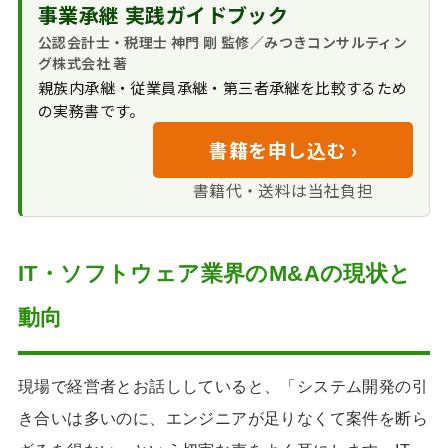
事業承継 実践ガイドブック
買い手のメリッ
解決
IT・ソフトウェア業
IT・ソフトウェア業界でM&Aを成功
ト・デメリット
公認会計士・税理士 神門 剛 監修／みつきコンサルティン
界の売却相場と一般的
異業種によるDX推
に導くポイント
グ株式会社 著
な株価算定
進を目的としたM&A
技術的シナジーと
主なM&A仲介会社と業界の動向
親族内承継・従業員承継・第三者承継を比較するため
IT・ソフトウェア業
カルチャーフィットの
の実務書です。
大手IT企業による積
界で高く売れるポイン
みつきコンサルティングのM&A支援
精査
極的なM&A展開
ト
事例｜IT・ソフトウェア業界
書籍を申し込む ›
キーマンの確実な
専門的なM&A仲介
当社が見てきた
DX化の波に立ち向
離職防止と丁寧なPMI
IT・ソフトウェア業界のM&Aの流れ
会社の役割と最新動向
書籍代・送料は当社負担
「譲渡価格を大きく左
かった観光業界特化型
みつきコンサルティングがIT・ソフ
右する」IT企業ならで
ソフトウェア会社の譲
トウェア業界のM&Aで選ばれる理由
はの要因
渡事例
公認会計士・税理
IT・ソフトウェア業界のM&Aに関
IT・ソフトウェア業界のM&Aの現状と
社員持株制度が生
士グループが支える圧
するFAQ
んだ株主分散問題を乗
倒的な財務分析力
動向
り越えた健康診断シス
IT・ソフトウェア業界に精通した
IT・ソフトウェア業
テム会社の譲渡事例
M&A仲介会社｜みつきコンサルティン
界特有のビジネスモデ
グ
ルへの深い知見と実績
現場で経営者とお話ししていると、「システム開発の引
IT・ソフトウェア
譲渡オーナーの負
き合いは多いのに、エンジニアが足りなくて案件を断ら
業界のM&A関連コラム
担を極小化する完全成