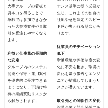
大手グループの看板と
ナンス基準に従う必要が
資本力を得ることで、
生じ、これまでの独自の
単独では参加できなか
社風や意思決定のスピー
った大規模案件や直取
ド感が失われる懸念があ
引を受注しやすくなり
ります。
ます。
従業員のモチベーション
利益と仕事量の長期的
低下
な安定
労働環境や評価制度の変
グループ内のシステム
化に不安を抱き、環境の
開発や保守・運用案件
変化を嫌う優秀なエンジ
を優先的に受注できる
ニアが離職してしまうリ
ようになり、下請け特
スクが潜んでいます。
有の業績変動リスクか
ら解放されます。
取引先との関係性の変化
譲受企業と競合関係にあ