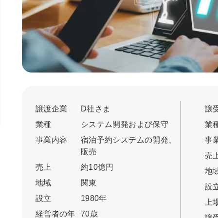
譲渡企業
D社さま
譲
業種
システム開発および保守
業
事業内容
宿泊予約システムの開発、
事
販売
売
売上
約10億円
地
地域
関東
設
設立
1980年
上
経営者の年
70歳
譲