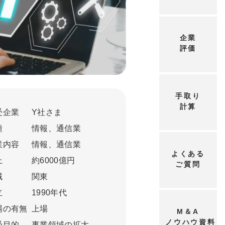
企業
評価
手取り
計算
受企業
Y社さま
種
情報、通信業
業内容
情報、通信業
よくある
上
約6000億円
ご質問
域
関東
立
1990年代
場の有無
上場
M＆A
ノウハウ資料
受目的
事業領域の拡大