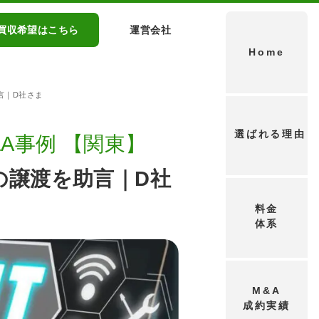
買収希望はこちら
運営会社
Home
言｜D社さま
選ばれる理由
A事例 【関東】
の譲渡を助言｜D社
料金
体系
M&A
成約実績