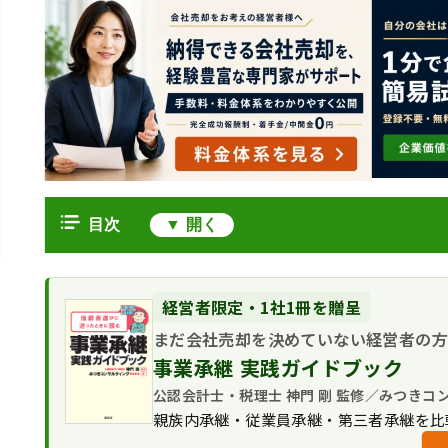
目次
経営承継円滑化法とは
制度創設の背景
事業承継税制（税制支援）
経営者限定・1社1冊を贈呈
事業承継税制の2つの措置（一般措
まだ会社売却を決めていない経営者の
金融支援（融資・信用保証の特例）
事業承継税制の適用要件
事業承継 実践ガイドブック
融資
遺留分に関する民法特例
事業承継税制の手続の流れ（概要）
信用保証の特例
公認会計士・税理士 神門 剛 監修／みつきコ
除外合意
所在不明株主に関する会社法特例
親族内承継・従業員承継・第三者承継を比
固定合意
会社法特例の認定要件
経営承継円滑化法を利用する注意点