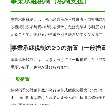
事業承継税制（税制支援）
事業承継税制とは、先代経営者から後継者へ自社株式
る相続税や贈与税の納税を猶予または免除する制度で
えることで、後継者が事業を引き継ぎやすくなります
事業承継税制の2つの措置（一般措
事業承継税制には、大きく分けて「一般措置」と「特
手厚い猶予・免除が受けられます。
一般措置
納税猶予の対象株数が発行済株式総数の最大3分の2ま
す。適用期限は設けられていませんが、雇用の確保要件