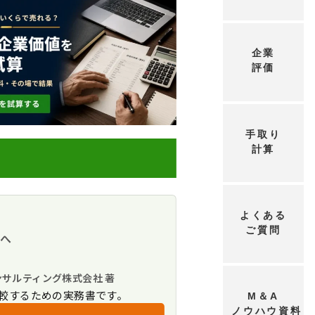
企業
評価
手取り
計算
よくある
ご質問
置・特例措置）
方へ
ンサルティング株式会社 著
較するための実務書です。
M＆A
ノウハウ資料