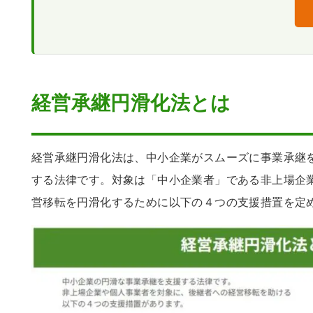
民法特例の適用要件
支援措置ごとに個別の手続が必要
経営承継円滑化法のまとめ
民法特例の手続の流れ（概要）
継続要件を満たし続ける必要がある
制）
申請期限を逃すと特例措置を受けら
経営承継円滑化法とは
経営承継円滑化法は、中小企業がスムーズに事業承継
する法律です。対象は「中小企業者」である非上場企
営移転を円滑化するために以下の４つの支援措置を定