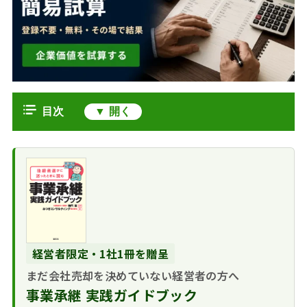
目次
業務システム業界のM&Aを取り巻く
市場動向と現状
エンジニア不足と
クラウド移行加速と「2025年の崖」
後継者不在による業界
問題が業務システム業界の再編を急が
再編
せる理由
DX・AI需要とクラ
業務システム業界でM&Aを選択する
ウド型パッケージへの
経営者限定・1社1冊を贈呈
メリット・デメリット
転換
まだ会社売却を決めていない経営者の方へ
売り手のメリッ
業務システム業界の企業価値の目安
ト・デメリット
事業承継 実践ガイドブック
業務システム業界
業務システム業界におけるM&Aの主