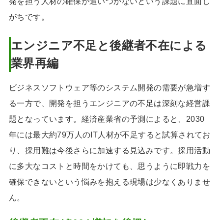
発を担う人材の確保が追いつかないという課題に直面し
業務システム業界
深い知見
のM&A関連コラム
がちです。
譲渡オーナーの不
安に寄り添う親身なサ
ポート体制
エンジニア不足と後継者不在による
完全成功報酬制
業界再編
ビジネスソフトウェア等のシステム開発の需要が急増す
る一方で、開発を担うエンジニアの不足は深刻な経営課
題となっています。経済産業省の予測によると、2030
年には最大約79万人のIT人材が不足すると試算されてお
り、採用難は今後さらに加速する見込みです。採用活動
に多大なコストと時間をかけても、思うように即戦力を
確保できないという悩みを抱える現場は少なくありませ
ん。