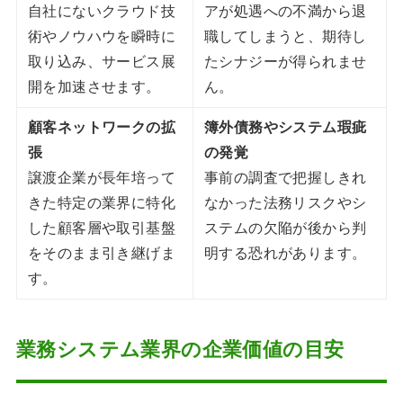
自社にないクラウド技
アが処遇への不満から退
術やノウハウを瞬時に
職してしまうと、期待し
取り込み、サービス展
たシナジーが得られませ
開を加速させます。
ん。
顧客ネットワークの拡
簿外債務やシステム瑕疵
張
の発覚
譲渡企業が長年培って
事前の調査で把握しきれ
きた特定の業界に特化
なかった法務リスクやシ
した顧客層や取引基盤
ステムの欠陥が後から判
をそのまま引き継げま
明する恐れがあります。
す。
業務システム業界の企業価値の目安