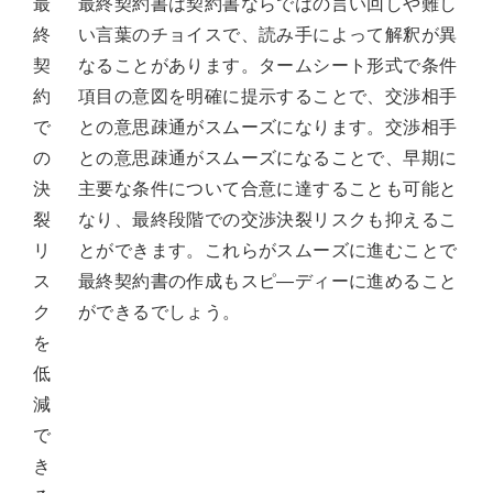
最
最終契約書は契約書ならではの言い回しや難し
終
い言葉のチョイスで、読み手によって解釈が異
契
なることがあります。タームシート形式で条件
約
項目の意図を明確に提示することで、交渉相手
で
との意思疎通がスムーズになります。交渉相手
の
との意思疎通がスムーズになることで、早期に
決
主要な条件について合意に達することも可能と
裂
なり、最終段階での交渉決裂リスクも抑えるこ
リ
とができます。これらがスムーズに進むことで
ス
最終契約書の作成もスピ―ディーに進めること
ク
ができるでしょう。
を
低
減
で
き