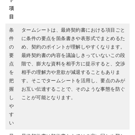
項
目
条
タームシートは、最終契約書における項目ごと
件
に条件の要点を箇条書きや表形式でまとめるた
の
め、契約のポイントが理解しやすくなります。
要
最終契約書の内容を議論しきっていないこの段
点
階で、膨大な資料を相手方に提示すると、交渉
を
相手の理解力や意欲が減退することもありま
把
す。そこでタームシートを活用し、要点のみが
握
お互い伝達することで、そのような事態を防ぐ
し
ことが可能となります。
や
す
い