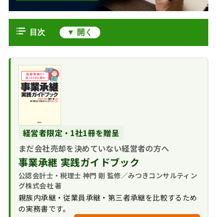
目次
タームシートとは
M&Aにおけるター
タームシートのメリット・デメリッ
ムシート
ト
M&Aにおけるター
タームシートを作
M&Aの流れとタームシート
ムシートの役割・必要
成するメリット
タームシートのひな形
性
タームシートを作
タームシートの書き方
経営者限定・1社1冊を贈呈
成するデメリット
タームシートの記
M&Aにおけるタームシートのまとめ
まだ会社売却を決めていない経営者の方へ
載内容
事業承継 実践ガイドブック
公認会計士・税理士 神門 剛 監修／みつきコンサルティン
グ株式会社 著
親族内承継・従業員承継・第三者承継を比較するため
の実務書です。