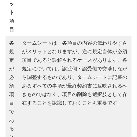
ッ
ト
項
目
各
タームシートは、各項目の内容の伝わりやすさ
規
がメリットとなりますが、逆に規定自体が必須
定
項目であると誤解されるケースがあります。各
が
規定については、譲渡側・譲受側で交渉しなが
必
ら調整するものであり、タームシートに記載の
須
あるすべての事項が最終契約書に反映されるべ
項
きものではなく、項目の削除も選択肢として存
目
在することを認識しておくことも重要です。
で
あ
る