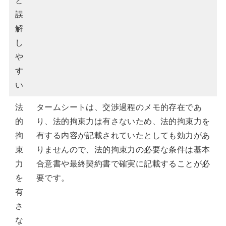
と
誤
解
し
や
す
い
法
タームシートは、交渉過程のメモ的存在であ
的
り、法的拘束力は有さないため、法的拘束力を
拘
有する内容が記載されていたとしても効力があ
束
りませんので、法的拘束力の必要な条件は基本
力
合意書や最終契約書で確実に記載することが必
を
要です。
有
さ
な