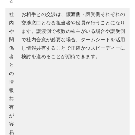
る
社
お相手との交渉は、譲渡側・譲受側それぞれの
内
交渉窓口となる担当者や役員が行うことになり
や
ます。譲渡側で複数の株主がいる場合や譲受側
関
で社内合意が必要な場合、タームシートを活用
係
し情報共有することで正確かつスピーディーに
者
検討を進めることが期待できます。
と
の
情
報
共
有
が
容
易