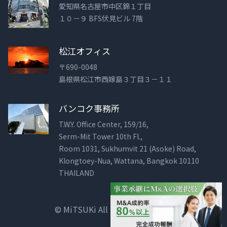
愛知県名古屋市中区錦１丁目
１０－９ BFS伏見ビル 7階
松江オフィス
〒690-0048
島根県松江市西嫁島３丁目３－１１
バンコク事務所
T.W.Y. Office Center, 159/16,
Serm-Mit Tower 10th Fl.,
Room 1031, Sukhumvit 21 (Asoke) Road,
Klongtoey-Nua, Wattana, Bangkok 10110
THAILAND
© MiTSUKi All Rights Reserved.