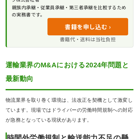
買い手のメリット
相場とバリュエーショ
を物流企業に譲渡した事例
大手主導の再編に
親族内承継・従業員承継・第三者承継を比較するため
とデメリット
ン
よるエリアと人材の確
の実務書です。
決断の背景にあっ
物流業界のM&Aの進め方
物流業界で高く売
保
た「地域への責任感」
書籍を申し込む ›
みつきコンサルティングが物流業界
れるポイント
3PLや国際物流分野
従業員の雇用継続
のM&Aで選ばれる理由
当社が見る、物流
での連携統合
を約束した譲受企業を
書籍代・送料は当社負担
M&Aで譲渡価格を左右
公認会計士・税理
物流業界のM&Aに関するFAQ
当社が考える、物
選択
する固有要因
士グループの信頼性
流M&Aで譲受企業候補
経営から離れて得
物流業界に精通したM&A仲介会社
仲介手数料（途中
に多いタイプの傾向
た安心感と新たな充実
｜みつきコンサルティング
運輸業界のM&Aにおける2024年問題と
費用ゼロ）
感
物流業界のM&A関
最近の物流業界の
最新動向
連コラム
M&A事例
物流業界を取り巻く環境は、法改正を契機として激変し
ています。現場ではドライバーの労働時間規制への対応
が急務となっている現状があります。
時間外労働規制と輸送能力不足の懸