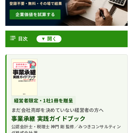
目次
運輸業界のM&Aにおける2024年問
題と最新動向
時間外労働規制と
2030年のドライバー36万人不足と物
輸送能力不足の懸念
流Gメン創設がM&Aを後押しする理由
燃料費高騰による
運輸業界のM&A動向と業界再編の背
収益圧迫への対策
景
DXと自動化技術へ
経営者限定・1社1冊を贈呈
2025年の物流業界
物流業界のM&Aのメリット・デメリ
の投資加速
のM&A件数は過去最多
まだ会社売却を決めていない経営者の方へ
ット
の113件
事業承継 実践ガイドブック
売り手のメリット
物流業界のM&A相場と企業価値
小規模事業者の事
公認会計士・税理士 神門 剛 監修／みつきコンサルティン
とデメリット
物流業界での譲渡
業承継と人手不足
地域の足を守るため、タクシー会社
グ株式会社 著