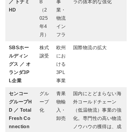
／ トナミ
B
事
ラの抜本的な強化
HD
（2
業・
025
物流
年4
イン
月）
フラ
SBSホー
株式
欧州
国際物流の拡大
ルディン
譲受
にお
グス ／ オ
ける
ランダ3P
3PL
L企業
事業
センコー
グル
青果
国内にとどまらない海
グループH
ープ
物輸
外コールドチェーン
D ／ Total
化
入・
（低温物流）事業の強
Fresh Co
卸売
化。専門性の高い物流
nnection
ノウハウの獲得は、成