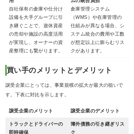
用
ムの統合負担
自社保有の倉庫や仕分け
倉庫管理システム
設備を大手グループに引
（WMS）や在庫管理の
き継ぐことで、遊休資産
仕組みが異なる場合、シ
の売却や施設の高度活用
ステム統合の費用や工数
が実現し、オーナーの資
が想定以上に膨らむリス
産整理にも繋がります。
クがあります。
買い手のメリットとデメリット
譲受企業にとっては、事業規模の拡大が最大の狙いで
す。下表に対比を示します。
譲受企業のメリット
譲受企業の
デメリット
トラックとドライバーの
簿外債務の引き継ぎリス
即時確保
ク