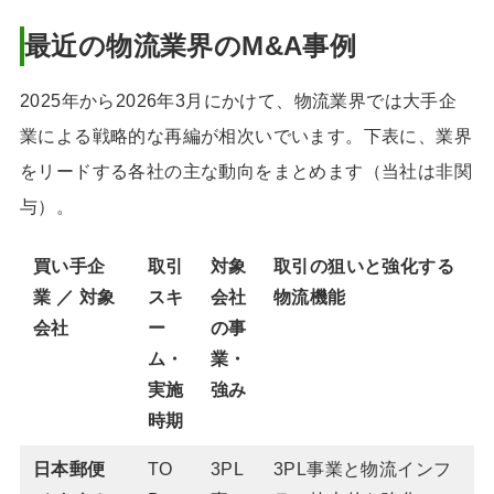
最近の物流業界のM&A事例
2025年から2026年3月にかけて、物流業界では大手企
業による戦略的な再編が相次いでいます。下表に、業界
をリードする各社の主な動向をまとめます（当社は非関
与）。
買い手企
取引
対象
取引の狙いと強化する
業 ／ 対象
スキ
会社
物流機能
会社
ー
の事
ム・
業・
実施
強み
時期
日本郵便
TO
3PL
3PL事業と物流インフ