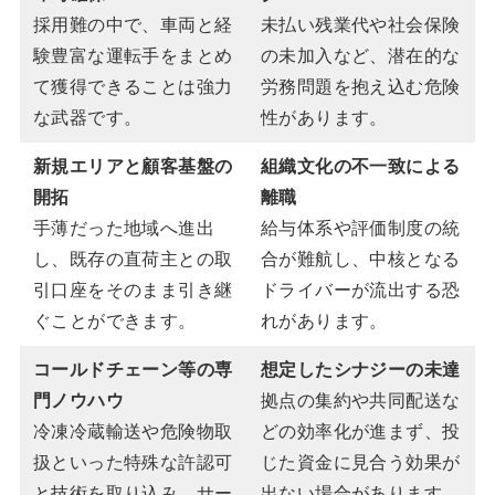
採用難の中で、車両と経
未払い残業代や社会保険
験豊富な運転手をまとめ
の未加入など、潜在的な
て獲得できることは強力
労務問題を抱え込む危険
な武器です。
性があります。
新規エリアと顧客基盤の
組織文化の不一致による
開拓
離職
手薄だった地域へ進出
給与体系や評価制度の統
し、既存の直荷主との取
合が難航し、中核となる
引口座をそのまま引き継
ドライバーが流出する恐
ぐことができます。
れがあります。
コールドチェーン等の専
想定したシナジーの未達
門ノウハウ
拠点の集約や共同配送な
冷凍冷蔵輸送や危険物取
どの効率化が進まず、投
扱といった特殊な許認可
じた資金に見合う効果が
と技術を取り込み、サー
出ない場合があります。