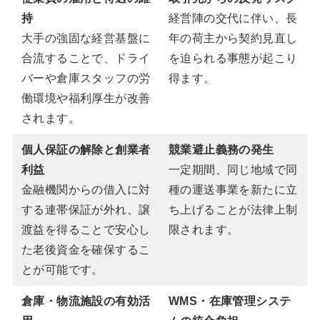
持
経営陣の交代に伴い、長
大手の強固な経営基盤に
年の荷主から契約見直し
合流することで、ドライ
を迫られる事態が起こり
バーや倉庫スタッフの労
得ます。
働環境や福利厚生が改善
されます。
個人保証の解除と創業者
競業避止義務の発生
利益
一定期間、同じ地域で同
金融機関からの借入に対
種の運送事業を新たに立
する連帯保証が外れ、譲
ち上げることが法律上制
渡益を得ることで安心し
限されます。
た老後資金を確保するこ
とが可能です。
倉庫・物流施設の有効活
WMS・在庫管理システ