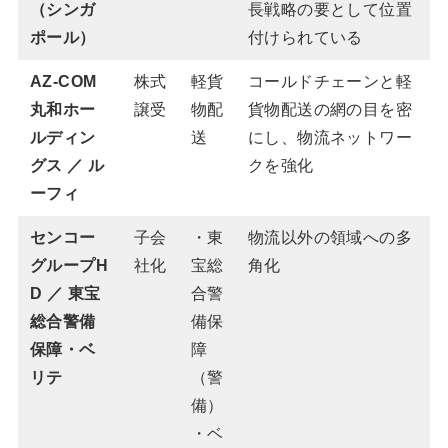
（シンガ
長戦略の要として位置
ポール）
付けられている
AZ-COM
株式
軽貨
コールドチェーンと軽
丸和ホー
譲受
物配
貨物配送の網の目を密
ルディン
送
にし、物流ネットワー
グス ／ ル
クを強化
ーフィ
センコー
子会
・東
物流以外の領域への多
グループH
社化
宝総
角化
D ／ 東宝
合警
総合警備
備保
保障・ベ
障
リテ
（警
備）
・ベ