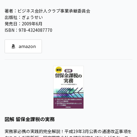
著者：ビジネス会計人クラブ事業承継委員会
出版社：ぎょうせい
発売日：2009年6月
ISBN：978-4324087770
amazon
図解 留保金課税の実務
実務家必携の実践的完全解説！平成19年3月公表の通達改正事項を