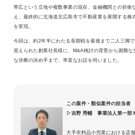
帯広という立地や複数事業の混在、金融機関との折衝
え、最終的に北海道北広島市で不動産業を展開する株
を実現。
今回は、約
2
年半にわたる長期戦を最後まで二人三脚で
迎えられた創業社長様に、
M&A
検討の背景から困難な
な決断の決め手まで、率直なお話を伺いました。
この案件・類似案件の担当者
▷吉野 秀輔 事業法人第一部 
大手衣料品小売業における店