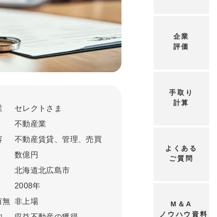
企業
評価
手取り
計算
業
セレクトさま
不動産業
容
不動産賃貸、管理、売買
よくある
数億円
ご質問
北海道北広島市
2008年
有無
非上場
M＆A
ノウハウ資料
的
収益不動産の獲得