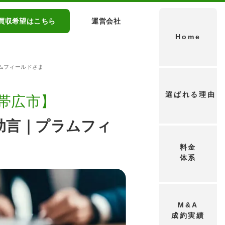
買収希望はこちら
運営会社
Home
ムフィールドさま
選ばれる理由
道帯広市】
助言｜プラムフィ
料金
体系
M&A
成約実績