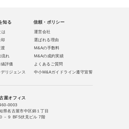
を知る
信頼・ポリシー
とは
運営会社
売却
選ばれる理由
譲渡
M&Aの手数料
の流れ
M&Aの成約実績
価値評価
よくあるご質問
ーデリジェンス
中小M&Aガイドライン遵守宣誓
古屋オフィス
60-0003
知県名古屋市中区錦１丁目
０－９ BFS伏見ビル 7階