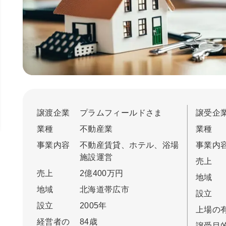
譲渡企業
プラムフィールドさま
譲受企
業種
不動産業
業種
事業内容
不動産賃貸、ホテル、浴場
事業内
施設運営
売上
売上
2億400万円
地域
地域
北海道帯広市
設立
設立
2005年
上場の
経営者の
84歳
譲受目