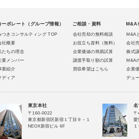
コーポレート（グループ情報）
ご相談・資料
M&A
みつきコンサルティング TOP
会社売却の無料相談
M&A
会社概要
お役立ち資料（無料）
会社
私たちの理念
企業価値の簡易試算
株式
主要メンバー
譲渡手取り額の試算
M&A
事業紹介
買収希望はこちら
企業
メディア
デュ
東京本社
名
〒160-0022
〒4
東京都新宿区新宿１丁目９－１
愛
NEOX新宿ビル 6F
１