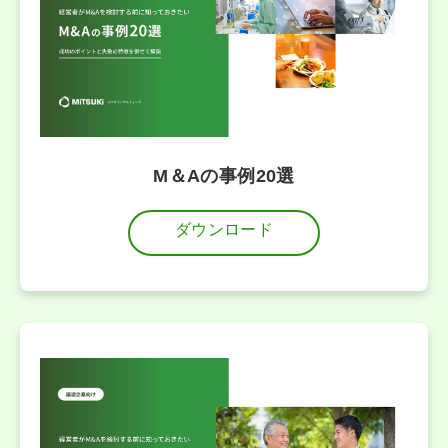
M＆Aの事例20選
ダウンロード