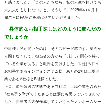
と感じました。「この人たちなら、私の人生を預けても
大丈夫かもしれない」と。そうして、
2025
年の４月中
旬ごろに
FA
契約を結ばせていただきました。
－具体的なお相手探しはどのように進んだの
でしょうか。
中尾様：私が驚いたのは、そのスピード感です。契約か
ら間もなくして、担当者の方から「
3
社ほど関心を持っ
ている企業がある」と報告を受けました。
1
社は今回の
お相手であるインフォシステム様、あとの
2
社は上場企
業である
A
社様と
B
社様でした。
正直、債務超過の状態である当社に、上場企業を含めた
3
社も手を挙げてくださるとは夢にも思っていませんで
した。担当者の方が作成してくださったノンネームシー