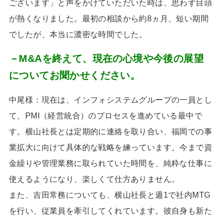
ございます」と声をかけていただいた時は、思わず目頭
が熱くなりました。最初の相談から約
8
ヵ月、短い期間
でしたが、本当に濃密な時間でした。
－M&Aを終えて、現在の心境や今後の展望
についてお聞かせください。
中尾様：現在は、インフォシステムグループの一員とし
て、
PMI
（経営統合）のプロセスを進めている最中で
す。横山社長とは定期的に連絡を取り合い、福岡での事
業拡大に向けて具体的な戦略を練っています。今まで資
金繰りや管理業務に取られていた時間を、純粋な仕事に
使えるようになり、楽しくて仕方ありません。
また、吉田常務についても、横山社長と週
1
で社内
MTG
を行い、従業員を牽引してくれています。彼自身も新た