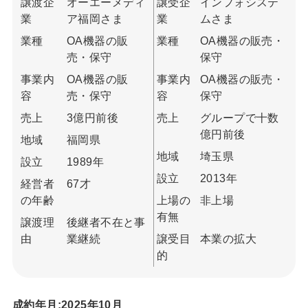
譲渡企
オーエーメディ
譲受企
インフォシステ
業
ア福岡さま
業
ムさま
業種
OA機器の販
業種
OA機器の販売・
売・保守
保守
事業内
OA機器の販
事業内
OA機器の販売・
容
売・保守
容
保守
売上
3億円前後
売上
グループで十数
億円前後
地域
福岡県
地域
埼玉県
設立
1989年
設立
2013年
経営者
67才
の年齢
上場の
非上場
有無
譲渡理
後継者不在と事
由
業継続
譲受目
本業の拡大
的
成約年月:2025年10月