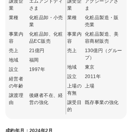
譲渡企
エムアンドディ
譲受企
アクシージアさ
業
さま
業
ま
業種
化粧品卸・小売
業種
化粧品製造・販
業
売業
事業内
化粧品卸、化粧
事業内
化粧品製造、美
容
品EC販売
容
容商材販売
売上
21億円
売上
130億円（グルー
プ）
地域
福岡
地域
東京
設立
1997年
設立
2011年
経営者
の年齢
上場の
上場
有無
譲渡理
後継者不在、経
由
営の強化
譲受目
既存事業の強化
的
成約年月：2024年2月