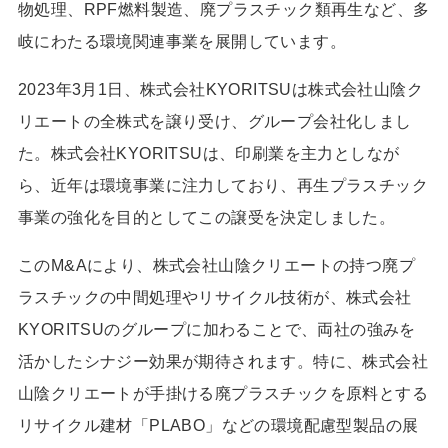
物処理、
RPF
燃料製造、廃プラスチック類再生など、多
岐にわたる環境関連事業を展開しています。
2023
年
3
月
1
日、株式会社
KYORITSU
は株式会社山陰ク
リエートの全株式を譲り受け、グループ会社化しまし
た。株式会社
KYORITSU
は、印刷業を主力としなが
ら、近年は環境事業に注力しており、再生プラスチック
事業の強化を目的としてこの譲受を決定しました。
この
M&A
により、株式会社山陰クリエートの持つ廃プ
ラスチックの中間処理やリサイクル技術が、株式会社
KYORITSU
のグループに加わることで、両社の強みを
活かしたシナジー効果が期待されます。特に、株式会社
山陰クリエートが手掛ける廃プラスチックを原料とする
リサイクル建材「
PLABO
」などの環境配慮型製品の展