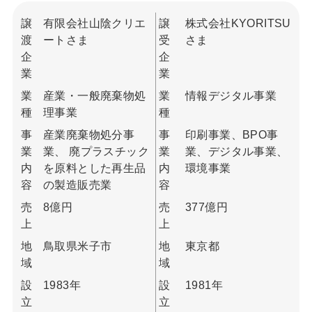
譲
有限会社山陰クリエ
譲
株式会社KYORITSU
渡
ートさま
受
さま
企
企
業
業
業
産業・一般廃棄物処
業
情報デジタル事業
種
理事業
種
事
産業廃棄物処分事
事
印刷事業、BPO事
業
業、 廃プラスチック
業
業、デジタル事業、
内
を原料とした再生品
内
環境事業
容
の製造販売業
容
売
8億円
売
377億円
上
上
地
鳥取県米子市
地
東京都
域
域
設
1983年
設
1981年
立
立