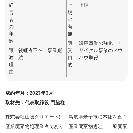
経
上
上場
営
場
者
の
の
有
年
無
齢
譲
環境事業の強化、リ
譲
後継者不在、事業継
受
サイクル事業のノウ
渡
続
目
ハウ取得
理
的
由
成約年月：2023年3月
取材先：代表取締役 門脇様
株式会社山陰クリエートは、鳥取県米子市に本社を置く
産業廃棄物処理業者であり、産業廃棄物処理、一般廃棄