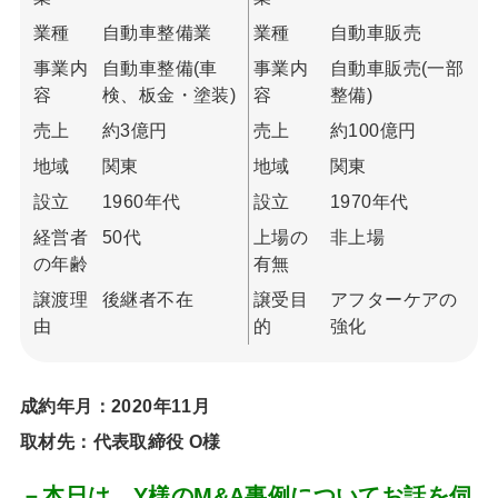
業種
自動車整備業
業種
自動車販売
事業内
自動車整備(車
事業内
自動車販売(一部
容
検、板金・塗装)
容
整備)
売上
約3億円
売上
約100億円
地域
関東
地域
関東
設立
1960年代
設立
1970年代
経営者
50代
上場の
非上場
の年齢
有無
譲渡理
後継者不在
譲受目
アフターケアの
由
的
強化
成約年月：2020年11月
取材先：代表取締役 O様
－本日は、Y様のM&A事例についてお話を伺