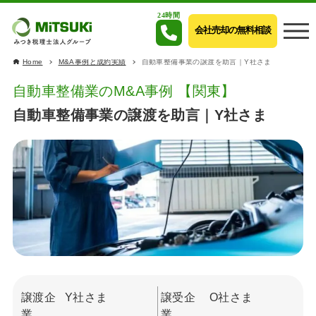
24時間
会社売却の無料相談
Home
M&A事例と成約実績
自動車整備事業の譲渡を助言｜Y社さま
自動車整備業のM&A事例 【関東】
自動車整備事業の譲渡を助言｜Y社さま
譲渡企
Y社さま
譲受企
O社さま
業
業