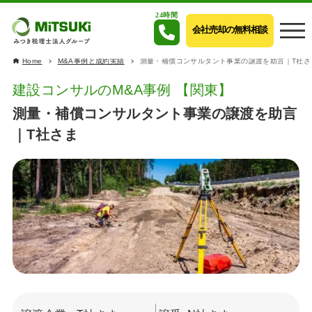
24時間
会社売却の無料相談
Home
M&A事例と成約実績
測量・補償コンサルタント事業の譲渡を助言｜T社さ
建設コンサルのM&A事例 【関東】
測量・補償コンサルタント事業の譲渡を助言
｜T社さま