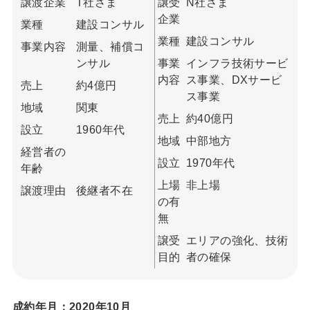
譲渡企業
T社さま
譲受
N社さま
企業
業種
建設コンサル
業種
建設コンサル
事業内容
測量、補償コ
ンサル
事業
インフラ技術サービ
内容
ス事業、DXサービ
売上
約4億円
ス事業
地域
関東
売上
約40億円
設立
1960年代
地域
中部地方
経営者の
設立
1970年代
年齢
上場
非上場
譲渡理由
後継者不在
の有
無
譲受
エリアの強化、技術
目的
者の確保
成約年月：2020年10月