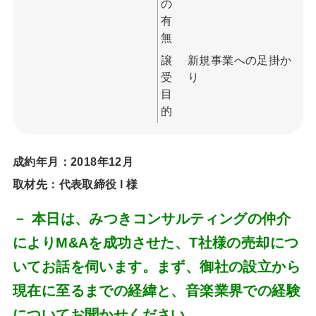
の
有
無
譲
新規事業への足掛か
受
り
目
的
成約年月：2018年12月
取材先：代表取締役 I 様
－ 本日は、みつきコンサルティングの仲介
によりM&Aを成功させた、T社様の売却につ
いてお話を伺います。まず、御社の設立から
現在に至るまでの経緯と、音楽業界での経験
についてお聞かせください。