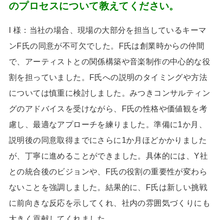
のプロセスについて教えてください。
I 様：当社の場合、現場の大部分を担当しているキーマ
ン
F
氏の同意が不可欠でした。
F
氏は創業時からの仲間
で、アーティストとの関係構築や音楽制作の中心的な役
割を担っていました。
F
氏への説明のタイミングや方法
については慎重に検討しました。みつきコンサルティン
グのアドバイスを受けながら、
F
氏の性格や価値観を考
慮し、最適なアプローチを練りました。準備に
1
か月、
説明後の同意取得までにさらに
1
か月ほどかかりました
が、丁寧に進めることができました。具体的には、
Y
社
との統合後のビジョンや、
F
氏の役割の重要性が変わら
ないことを強調しました。結果的に、
F
氏は新しい挑戦
に前向きな反応を示してくれ、社内の雰囲気づくりにも
大きく貢献してくれました。