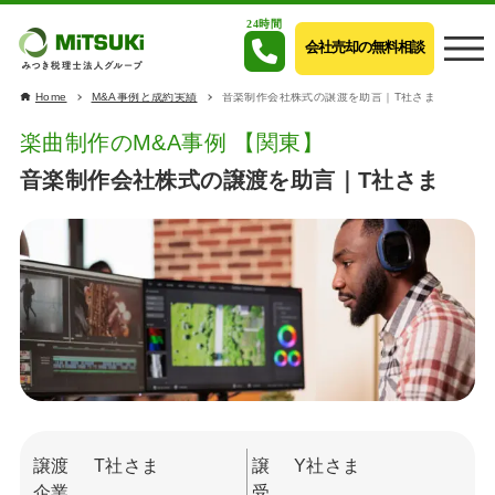
24時間
会社売却の無料相談
Home
M&A事例と成約実績
音楽制作会社株式の譲渡を助言｜T社さま
楽曲制作のM&A事例 【関東】
音楽制作会社株式の譲渡を助言｜T社さま
譲渡
T社さま
譲
Y社さま
企業
受