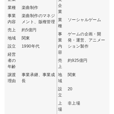
企
業種
楽曲制作
業
事業
楽曲制作のマネジ
業
ソーシャルゲーム
内容
メント、版権管理
種
売上
約5億円
事
ゲームの企画・開
地域
関東
業
発・運営、アニメー
設立
1990年代
内
ション製作
容
経営
者の
売
約925億円
年齢
上
譲渡
事業承継、事業成
地
関東
理由
長
域
設
20
立
上
非上場
場